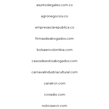
asuntoslegales.com.co
agronegocios.co
empresas.larepublica.co
firmasdeabogados.com
bolsaencolombia.com
casosdeexitoabogados.com
carnavalindustriacultural.com
canalrcn.com
rcnradio.com
noticiasrcn.com