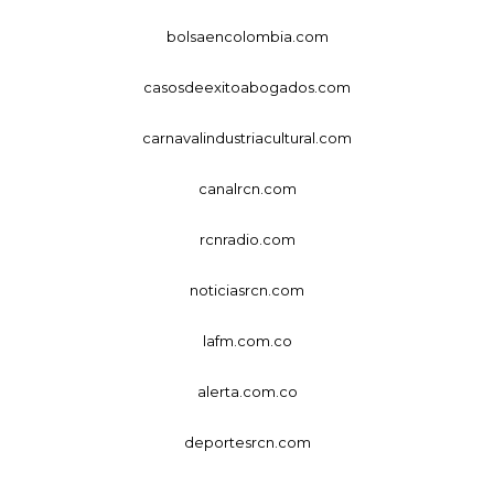
bolsaencolombia.com
casosdeexitoabogados.com
carnavalindustriacultural.com
canalrcn.com
rcnradio.com
noticiasrcn.com
lafm.com.co
alerta.com.co
deportesrcn.com