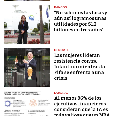
BANCOS
"No subimos las tasas y
aún así logramos unas
utilidades por $1,2
billones en tres años"
DEPORTE
Las mujeres lideran
resistencia contra
Infantino mientras la
Fifa se enfrenta a una
crisis
LABORAL
Al menos 86% de los
ejecutivos financieros
consideran que la IA es
más valiosa que un MBA