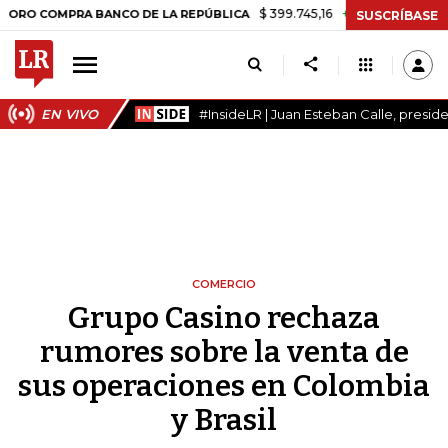
$ 399.745,16
+$ 2.295,71
+0,58%
OMPRA BANCO DE LA REPÚBLICA
SUSCRÍBASE
EN VIVO
#InsideLR | Juan Esteban Calle, presi
COMERCIO
Grupo Casino rechaza
rumores sobre la venta de
sus operaciones en Colombia
y Brasil