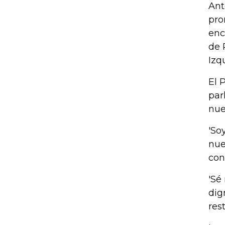
Ant
pro
enc
de 
Izq
El 
par
nue
'So
nue
con
'Sé
dig
res