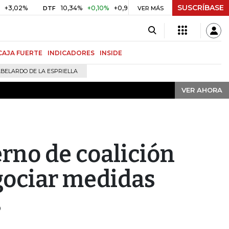
SUSCRÍBASE
VER AHORA
%
10,34%
+0,10%
+0,98%
$ 416,91
+$ 0,05
+0,01%
DTF
UVR
VER MÁS
CAJA FUERTE
INDICADORES
INSIDE
BELARDO DE LA ESPRIELLA
VER AHORA
rno de coalición
gociar medidas
s