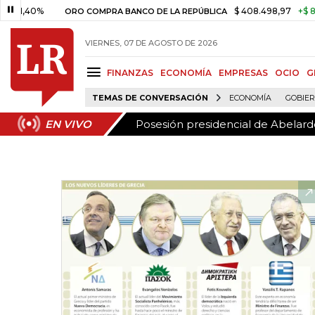
Posesión presidencial de Abelardo
EN VIVO
0%
$ 408.498,97
+$ 8.753,81
ORO COMPRA BANCO DE LA REPÚBLICA
VIERNES, 07 DE AGOSTO DE 2026
FINANZAS
ECONOMÍA
EMPRESAS
OCIO
G
TEMAS DE CONVERSACIÓN
ECONOMÍA
GOBIE
Posesión presidencial de Abelardo
EN VIVO