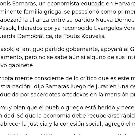
onis Samaras, un economista educado en Harvard
minente familia griega, se posesionó como primer
abezará la alianza entre su partido Nueva Democrac
Pasok, liderados por ya reconocido Evangelos Veniz
uierda Democrática, de Foutis Kouvelis.
Pasok, el antiguo partido gobernante, apoyará al G
lamento, pero no se sabe aún si alguno de sus inte
vo gabinete.
y totalmente consciente de lo crítico que es est
stra nación', dijo Samaras luego de jurar en una 
ducida por sacerdotes ortodoxos en la mansión pr
 muy bien que el pueblo griego está herido y nece
nidad. Sé que la economía debe recuperarse ráp
tablecer la justicia y la cohesión social', agregó e