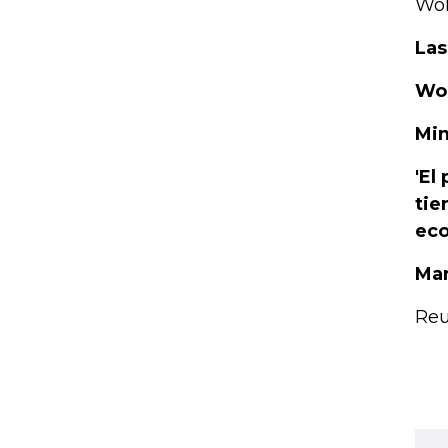
Wol
Las
Wol
Min
'El
tie
eco
Mar
Reu