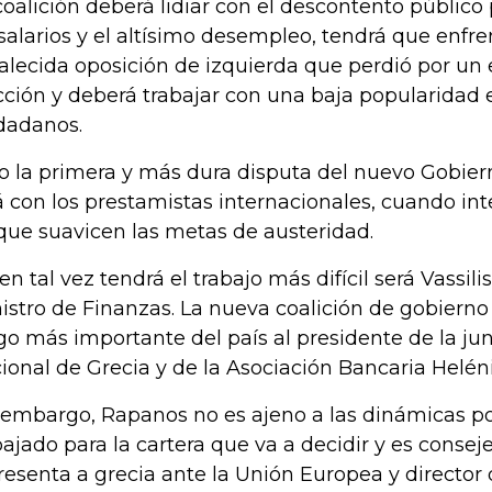
coalición deberá lidiar con el descontento público 
 salarios y el altísimo desempleo, tendrá que enfre
talecida oposición de izquierda que perdió por un
cción y deberá trabajar con una baja popularidad e
dadanos.
o la primera y más dura disputa del nuevo Gobie
á con los prestamistas internacionales, cuando in
que suavicen las metas de austeridad.
en tal vez tendrá el trabajo más difícil será Vassil
istro de Finanzas. La nueva coalición de gobierno 
go más importante del país al presidente de la ju
ional de Grecia y de la Asociación Bancaria Heléni
 embargo, Rapanos no es ajeno a las dinámicas pol
bajado para la cartera que va a decidir y es conse
resenta a grecia ante la Unión Europea y director 