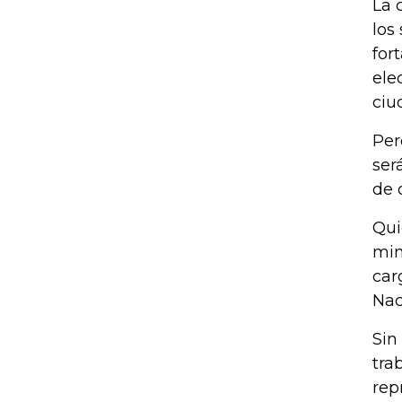
La 
los
for
ele
ciu
Per
ser
de 
Qui
min
car
Nac
Sin
tra
rep