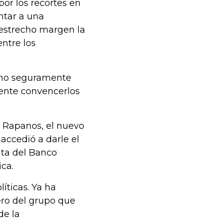
por los recortes en
ntar a una
 estrecho margen la
ntre los
rno seguramente
tente convencerlos
is Rapanos, el nuevo
accedió a darle el
nta del Banco
ca.
íticas. Ya ha
jero del grupo que
de la