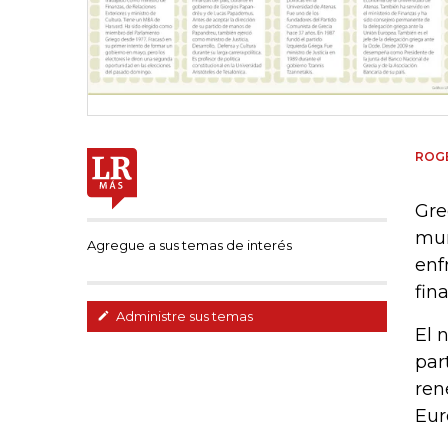
ROGE
Gre
mun
Agregue a sus temas de interés
enf
fin
Administre sus temas
El 
par
ren
Eur