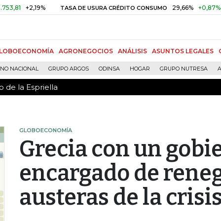
 de la Espriella
+2,19%
29,66%
+0,87%
+3,02
TASA DE USURA CRÉDITO CONSUMO
LOBOECONOMÍA
AGRONEGOCIOS
ANÁLISIS
ASUNTOS LEGALES
RNO NACIONAL
GRUPO ARGOS
ODINSA
HOGAR
GRUPO NUTRESA
A
 de la Espriella
GLOBOECONOMÍA
Grecia con un gobie
encargado de rene
austeras de la crisi