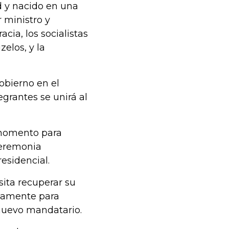
 y nacido en una
 ministro y
ia, los socialistas
elos, y la
obierno en el
grantes se unirá al
e momento para
ceremonia
esidencial.
sita recuperar su
idamente para
l nuevo mandatario.