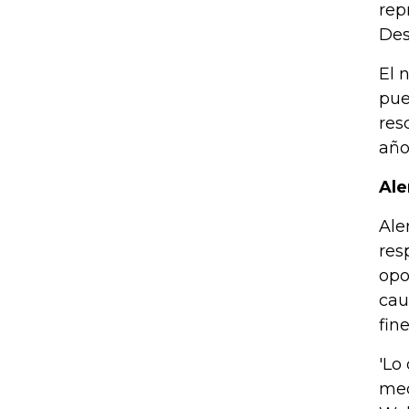
rep
Des
El 
pue
res
año
Ale
Ale
res
opo
cau
fin
'Lo
med