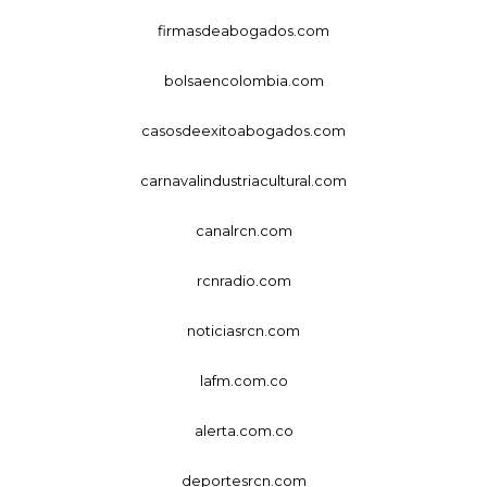
firmasdeabogados.com
bolsaencolombia.com
casosdeexitoabogados.com
carnavalindustriacultural.com
canalrcn.com
rcnradio.com
noticiasrcn.com
lafm.com.co
alerta.com.co
deportesrcn.com