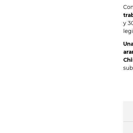
Con
tra
y 3
leg
Una
ara
Chi
sub