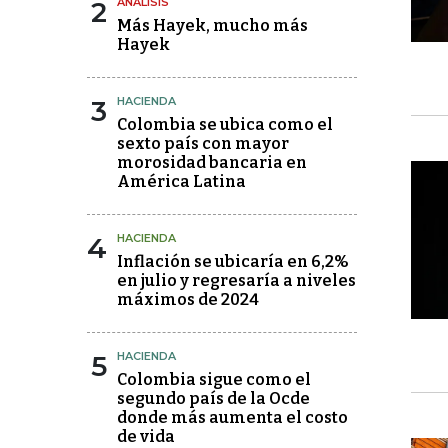
2
ANÁLISIS
Más Hayek, mucho más
Hayek
3
HACIENDA
Colombia se ubica como el
sexto país con mayor
morosidad bancaria en
América Latina
4
HACIENDA
Inflación se ubicaría en 6,2%
en julio y regresaría a niveles
máximos de 2024
5
HACIENDA
Colombia sigue como el
segundo país de la Ocde
donde más aumenta el costo
de vida