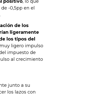
l positivo
, lo que
 de -0,5pp en el
.
iación de los
rían ligeramente
e los tipos del
n muy ligero impulso
 del impuesto de
ulso al crecimiento
nte junto a su
er los lazos con