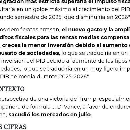
igración más estricta superaría el impulso fisca
ultaría en un golpe máximo al crecimiento del PIB
undo semestre de 2025, que disminuiría en 2026"
 los demócratas arrasan,
el nuevo gasto y la ampl
ditos fiscales para las rentas medias compensa
 creces la menor inversión debido al aumento d
uesto de sociedades
, lo que se traduciría en u
a inversión del PIB debido al aumento de los tipos
iedades, lo que se traduciría en un muy ligero imp
 PIB de media durante 2025-2026".
NTEXTO
perspectiva de una victoria de Trump, especialme
pañero de fórmula J. D. Vance, a favor de endurec
na,
sacudió los mercados en julio
.
S CIFRAS