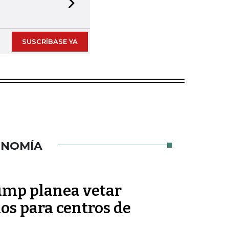
Next slide
SUSCRÍBASE YA
ONOMÍA
ump planea vetar
s para centros de