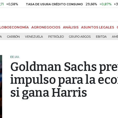
58%
29,66%
+0,87%
+3,02%
TASA DE USURA CRÉDITO CONSUMO
LOBOECONOMÍA
AGRONEGOCIOS
ANÁLISIS
ASUNTOS LEGALES
ÍA
CARBÓN
VENEZUELA
PETRÓLEO
GRUPO ARGOS
EBITDA
AMÉ
EE.UU.
Goldman Sachs pre
impulso para la ec
si gana Harris