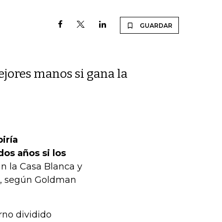
GUARDAR
ejores manos si gana la
iría
os años si los
n la Casa Blanca y
re, según Goldman
rno dividido