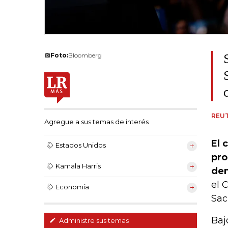
Foto:
Bloomberg
REU
Agregue a sus temas de interés
El 
Estados Unidos
pro
Kamala Harris
de
el 
Economía
Sac
Baj
Administre sus temas