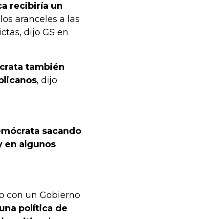
a recibiría un
los aranceles a las
ctas, dijo GS en
crata también
blicanos
, dijo
emócrata sacando
y en algunos
o con un Gobierno
una política de