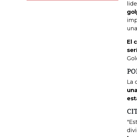
lid
gol
imp
una
El 
ser
Gol
PO
La 
una
est
CI
"Es
div