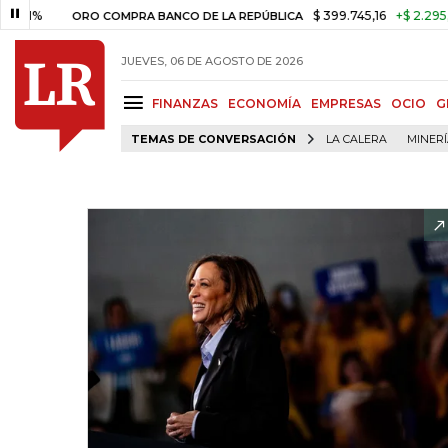
$ 399.745,16
+$ 2.295,71
+0,
ORO COMPRA BANCO DE LA REPÚBLICA
JUEVES, 06 DE AGOSTO DE 2026
FINANZAS
ECONOMÍA
EMPRESAS
OCIO
G
TEMAS DE CONVERSACIÓN
LA CALERA
MINER