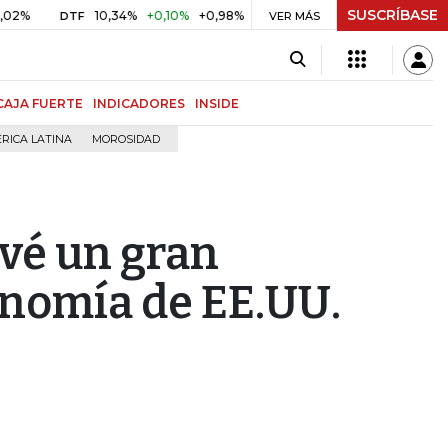
SUSCRÍBASE
10,34%
+0,10%
+0,98%
$ 416,86
+$ 0,05
+0,01%
DTF
UVR
VER MÁS
B
CAJA FUERTE
INDICADORES
INSIDE
RICA LATINA
MOROSIDAD
vé un gran
onomía de EE.UU.