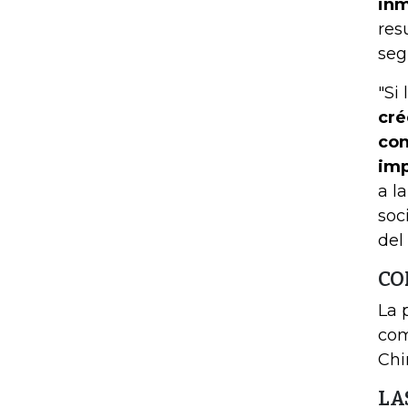
inm
res
seg
"Si
cré
con
imp
a l
soc
del
CO
La 
com
Chi
LA