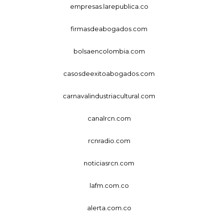
empresas.larepublica.co
firmasdeabogados.com
bolsaencolombia.com
casosdeexitoabogados.com
carnavalindustriacultural.com
canalrcn.com
rcnradio.com
noticiasrcn.com
lafm.com.co
alerta.com.co