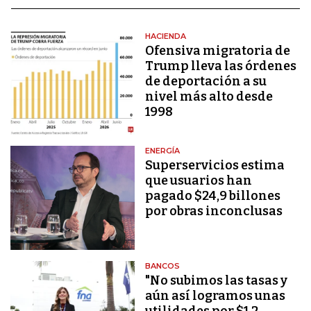
HACIENDA
Ofensiva migratoria de
Trump lleva las órdenes
de deportación a su
nivel más alto desde
1998
ENERGÍA
Superservicios estima
que usuarios han
pagado $24,9 billones
por obras inconclusas
BANCOS
"No subimos las tasas y
aún así logramos unas
utilidades por $1,2