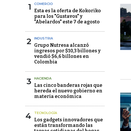
1
COMERCIO
Esta es la oferta de Kokoriko
para los "Gustavos" y
"Abelardos" este 7 de agosto
2
INDUSTRIA
Grupo Nutresa alcanzó
ingresos por $10,3 billones y
vendió $6,6 billones en
Colombia
3
HACIENDA
Las cinco banderas rojas que
hereda el nuevo gobierno en
materia económica
4
TECNOLOGÍA
Los gadgets innovadores que
están transformando las
tareas cotidianas del hogar