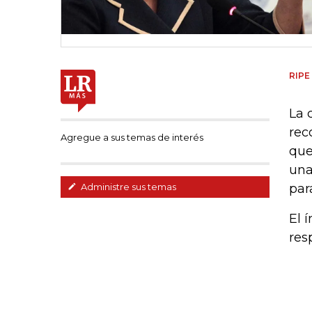
RIPE
La 
rec
Agregue a sus temas de interés
que
una
par
Administre sus temas
El 
res