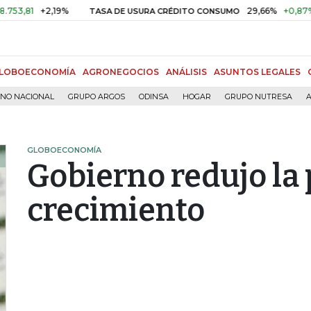
81
+2,19%
29,66%
+0,87%
+3,
TASA DE USURA CRÉDITO CONSUMO
LOBOECONOMÍA
AGRONEGOCIOS
ANÁLISIS
ASUNTOS LEGALES
RNO NACIONAL
GRUPO ARGOS
ODINSA
HOGAR
GRUPO NUTRESA
A
GLOBOECONOMÍA
Gobierno redujo la
crecimiento