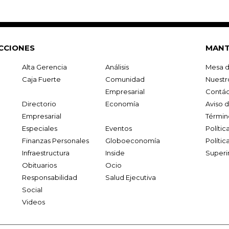
CCIONES
MANT
Alta Gerencia
Análisis
Mesa d
Caja Fuerte
Comunidad
Nuestr
Empresarial
Contác
Directorio
Economía
Aviso 
Empresarial
Términ
Especiales
Eventos
Políti
Finanzas Personales
Globoeconomía
Polític
Infraestructura
Inside
Superi
Obituarios
Ocio
Responsabilidad
Salud Ejecutiva
Social
Videos