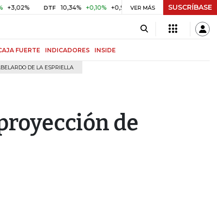
SUSCRÍBASE
02%
10,34%
+0,10%
+0,98%
$ 416,91
+$ 0,05
+0,01%
DTF
UVR
VER MÁS
CAJA FUERTE
INDICADORES
INSIDE
BELARDO DE LA ESPRIELLA
 proyección de