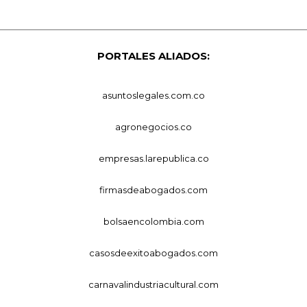
PORTALES ALIADOS:
asuntoslegales.com.co
agronegocios.co
empresas.larepublica.co
firmasdeabogados.com
bolsaencolombia.com
casosdeexitoabogados.com
carnavalindustriacultural.com