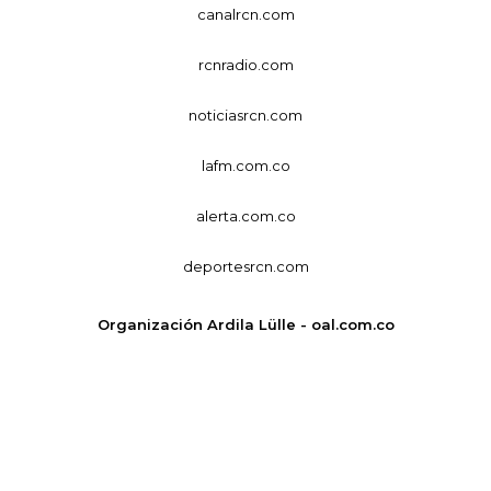
canalrcn.com
rcnradio.com
noticiasrcn.com
lafm.com.co
alerta.com.co
deportesrcn.com
Organización Ardila Lülle - oal.com.co