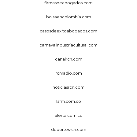
firmasdeabogados.com
bolsaencolombia.com
casosdeexitoabogados.com
carnavalindustriacultural.com
canalrcn.com
rcnradio.com
noticiasrcn.com
lafm.com.co
alerta.com.co
deportesrcn.com