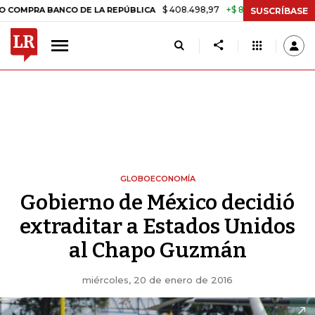
$ 408.498,97
+$ 8.753,81
+2,19%
A BANCO DE LA REPÚBLICA
TASA
SUSCRÍBASE
GLOBOECONOMÍA
Gobierno de México decidió
extraditar a Estados Unidos
al Chapo Guzmán
miércoles, 20 de enero de 2016