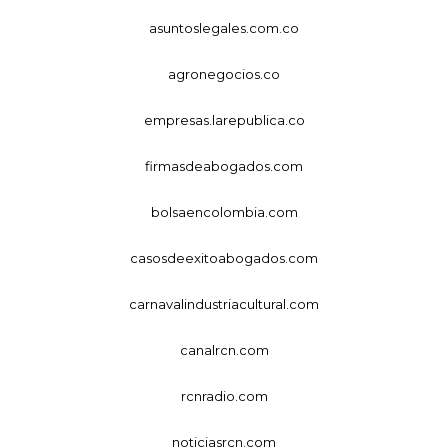
asuntoslegales.com.co
agronegocios.co
empresas.larepublica.co
firmasdeabogados.com
bolsaencolombia.com
casosdeexitoabogados.com
carnavalindustriacultural.com
canalrcn.com
rcnradio.com
noticiasrcn.com