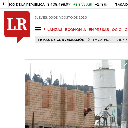
$ 408.498,97
+$ 8.753,81
+2,19%
 DE LA REPÚBLICA
TASA DE USUR
JUEVES, 06 DE AGOSTO DE 2026
FINANZAS
ECONOMÍA
EMPRESAS
OCIO
G
TEMAS DE CONVERSACIÓN
LA CALERA
MINER