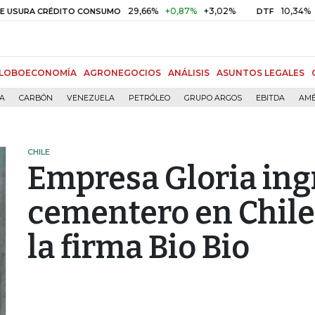
29,66%
+0,87%
+3,02%
10,34%
+0,10%
A CRÉDITO CONSUMO
DTF
LOBOECONOMÍA
AGRONEGOCIOS
ANÁLISIS
ASUNTOS LEGALES
ÍA
CARBÓN
VENEZUELA
PETRÓLEO
GRUPO ARGOS
EBITDA
AMÉ
CHILE
Empresa Gloria ing
cementero en Chile
la firma Bio Bio