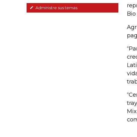
rep
Administre sus temas
Bio
Agr
pag
“Pa
cre
Lat
vid
tra
“Ce
tra
Mix
com