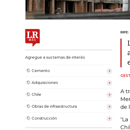
RIPE:
Agregue a sus temas de interés
Cemento
GEST
Adquisiciones
A t
Chile
Mer
de 
Obras de infraestructura
Construcción
“La
Chi