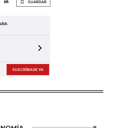
GUARDAR
ARA
Next slide
rmato digital
SUSCRÍBASE YA
ONOMÍA