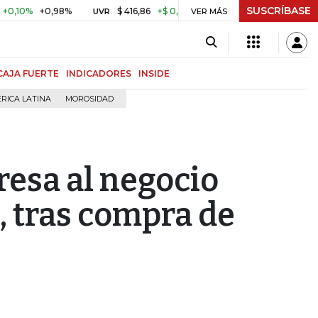
SUSCRÍBASE
+0,98%
$ 416,86
+$ 0,05
+0,01%
US$ 64.442,8
UVR
VER MÁS
BITCOIN
CAJA FUERTE
INDICADORES
INSIDE
RICA LATINA
MOROSIDAD
resa al negocio
, tras compra de