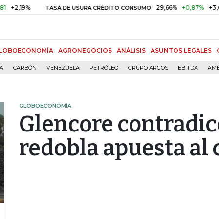
9%
29,66%
+0,87%
+3,02%
TASA DE USURA CRÉDITO CONSUMO
LOBOECONOMÍA
AGRONEGOCIOS
ANÁLISIS
ASUNTOS LEGALES
ÍA
CARBÓN
VENEZUELA
PETRÓLEO
GRUPO ARGOS
EBITDA
AMÉ
GLOBOECONOMÍA
Glencore contradice
redobla apuesta al