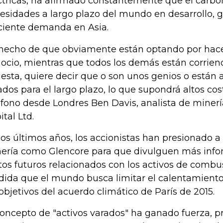
ctricas, ha afirmado constantemente que el carbón 
esidades a largo plazo del mundo en desarrollo, gr
ciente demanda en Asia.
 hecho de que obviamente están optando por hace
ocio, mientras que todos los demás están corriend
esta, quiere decir que o son unos genios o están 
ados para el largo plazo, lo que supondrá altos cost
éfono desde Londres Ben Davis, analista de miner
ital Ltd.
los últimos años, los accionistas han presionado 
ería como Glencore para que divulguen más info
tos futuros relacionados con los activos de combust
ida que el mundo busca limitar el calentamiento
 objetivos del acuerdo climático de París de 2015.
concepto de "activos varados" ha ganado fuerza, 