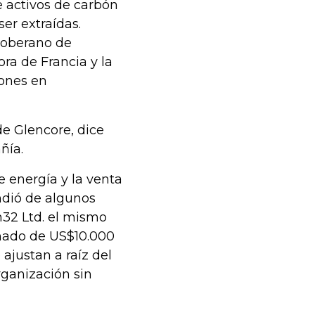
e activos de carbón
er extraídas.
 soberano de
a de Francia y la
iones en
de Glencore, dice
ñía.
e energía y la venta
ndió de algunos
h32 Ltd. el mismo
inado de US$10.000
 ajustan a raíz del
rganización sin