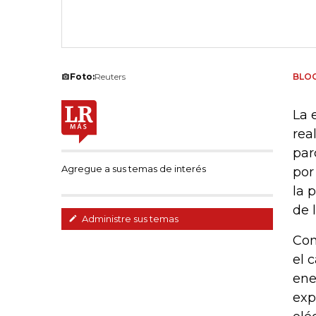
Foto:
Reuters
BLO
La 
rea
par
Agregue a sus temas de interés
por
la 
de 
Administre sus temas
Con
el 
ene
exp