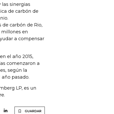
 las sinergias
tica de carbón de
nio.
s de carbón de Rio,
 millones en
 ayudar a compensar
n el año 2015,
mías comenzaron a
es, según la
l año pasado.
omberg LP, es un
re.
GUARDAR