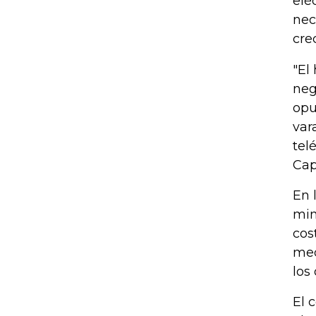
elé
nec
cre
"El
neg
opu
var
tel
Cap
En 
min
cos
med
los
El 