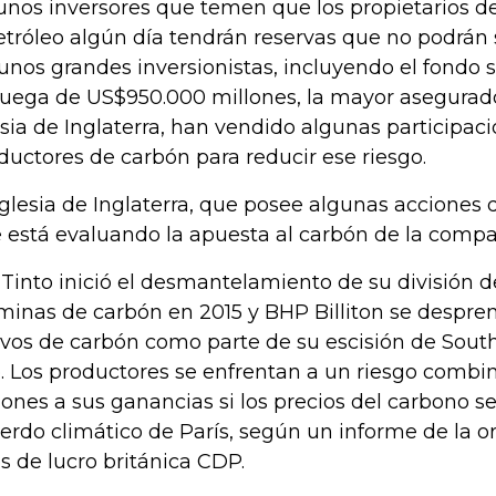
unos inversores que temen que los propietarios d
etróleo algún día tendrán reservas que no podrán s
unos grandes inversionistas, incluyendo el fondo
uega de US$950.000 millones, la mayor asegurador
esia de Inglaterra, han vendido algunas participac
ductores de carbón para reducir ese riesgo.
Iglesia de Inglaterra, que posee algunas acciones 
 está evaluando la apuesta al carbón de la compa
 Tinto inició el desmantelamiento de su división d
minas de carbón en 2015 y BHP Billiton se despre
ivos de carbón como parte de su escisión de Sout
. Los productores se enfrentan a un riesgo comb
lones a sus ganancias si los precios del carbono se
erdo climático de París, según un informe de la o
es de lucro británica CDP.