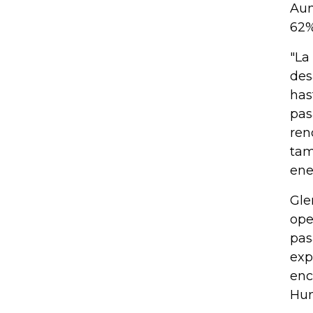
Aun
62%
"La
des
has
pas
ren
tam
ene
Gle
ope
pas
exp
enc
Hun