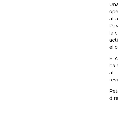
Una
ope
alt
Par
la 
act
el 
El 
baj
ale
rev
Pet
dir