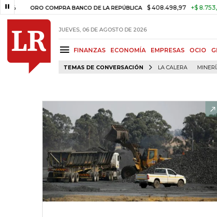
$ 408.498,97
+$ 8.753,81
+2,1
ORO COMPRA BANCO DE LA REPÚBLICA
JUEVES, 06 DE AGOSTO DE 2026
FINANZAS
ECONOMÍA
EMPRESAS
OCIO
G
TEMAS DE CONVERSACIÓN
LA CALERA
MINER