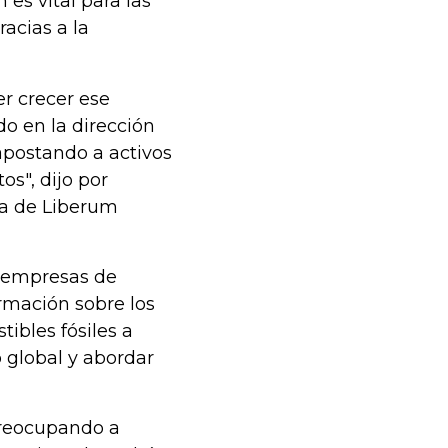
es vital para las
acias a la
r crecer ese
o en la dirección
apostando a activos
os", dijo por
ía de Liberum
a empresas de
rmación sobre los
ibles fósiles a
 global y abordar
preocupando a