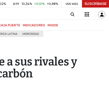
SUSCRÍBASE
10,34%
+0,10%
+0,98%
$ 416,86
+$ 0,05
+0,01%
DTF
UVR
VER MÁS
BI
CAJA FUERTE
INDICADORES
INSIDE
RICA LATINA
MOROSIDAD
 a sus rivales y
 carbón