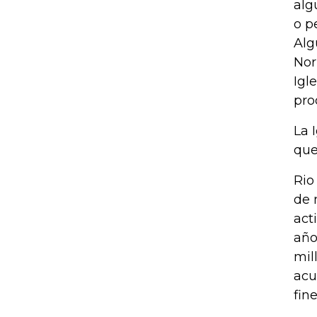
alg
o p
Alg
Nor
Igl
pro
La 
que
Rio
de 
act
año
mil
acu
fin