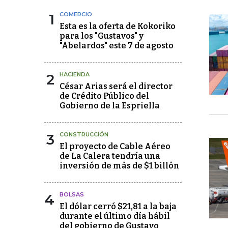
1
COMERCIO
Esta es la oferta de Kokoriko
para los "Gustavos" y
"Abelardos" este 7 de agosto
2
HACIENDA
César Arias será el director
de Crédito Público del
Gobierno de la Espriella
3
CONSTRUCCIÓN
El proyecto de Cable Aéreo
de La Calera tendría una
inversión de más de $1 billón
4
BOLSAS
El dólar cerró $21,81 a la baja
durante el último día hábil
del gobierno de Gustavo