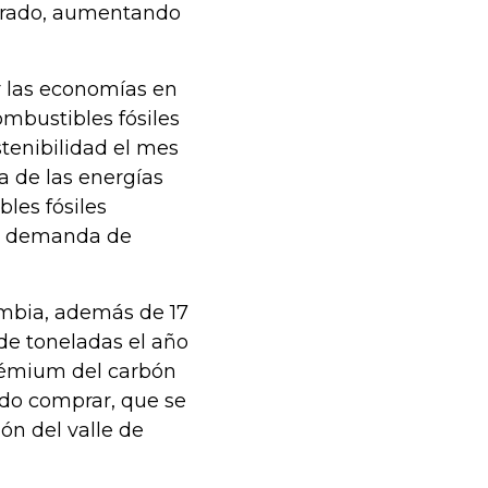
perado, aumentando
 las economías en
ombustibles fósiles
stenibilidad el mes
va de las energías
les fósiles
la demanda de
mbia, además de 17
de toneladas el año
prémium del carbón
ndo comprar, que se
ón del valle de