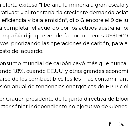
 oferta exitosa "liberaría la minería a gran escala y
rativas" y alimentaría "la creciente demanda asiá
a eficiencia y baja emisión", dijo Glencore el 9 de ju
a completar el acuerdo por los activos australiano
compañía dijo que vendería por lo menos US$1.500
ivos, priorizando las operaciones de carbón, para
costo del acuerdo.
consumo mundial de carbón cayó más que nunca e
ando 1,8%, cuando EE.UU. y otras grandes econo
jarse de los combustibles fósiles más contaminant
isión anual de tendencias energéticas de BP Plc e
er Grauer, presidente de la junta directiva de Blo
ector sénior independiente no ejecutivo de Glenco