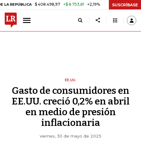
$ 408.498,97
+$ 8.753,81
+2,19%
ÚBLICA
TASA DE USURA CRÉDIT
SUSCRÍBASE
EE.UU.
Gasto de consumidores en
EE.UU. creció 0,2% en abril
en medio de presión
inflacionaria
viernes, 30 de mayo de 2025