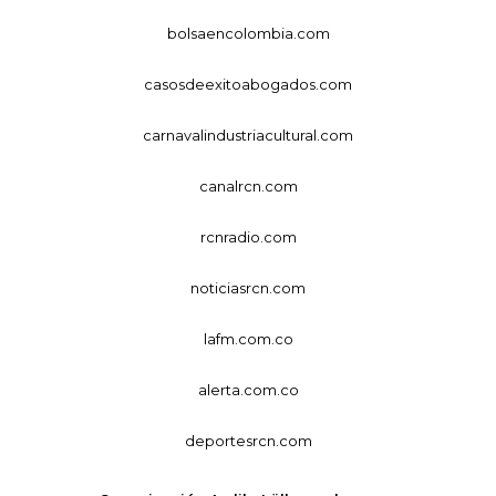
bolsaencolombia.com
casosdeexitoabogados.com
carnavalindustriacultural.com
canalrcn.com
rcnradio.com
noticiasrcn.com
lafm.com.co
alerta.com.co
deportesrcn.com