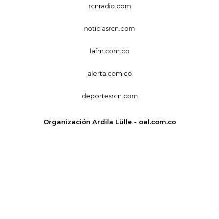
rcnradio.com
noticiasrcn.com
lafm.com.co
alerta.com.co
deportesrcn.com
Organización Ardila Lülle - oal.com.co