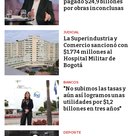
pagado $24,9 billones
por obras inconclusas
JUDICIAL
La Superindustria y
Comercio sancionó con
$1.774 millones al
Hospital Militar de
Bogotá
BANCOS
"No subimos las tasas y
aún así logramos unas
utilidades por $1,2
billones en tres años"
DEPORTE