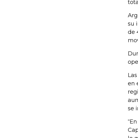
tot
Arg
su 
de 
mov
Dur
ope
Las
en 
reg
aum
se 
“En
Cap