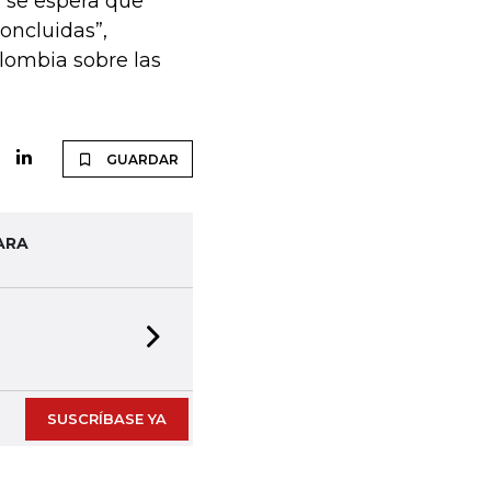
 se espera que
oncluidas”,
lombia sobre las
GUARDAR
ARA
Next slide
SUSCRÍBASE YA