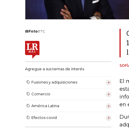
Foto:
TTC
SOF
Agregue a sus temas de interés
El 
Fusiones y adquisiciones
est
Comercio
inf
en 
América Latina
Dur
Efectos covid
adq