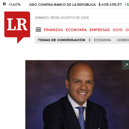
40%
$ 408.498,97
+$ 8.753,81
ORO COMPRA BANCO DE LA REPÚBLICA
SÁBADO, 08 DE AGOSTO DE 2026
FINANZAS
ECONOMÍA
EMPRESAS
OCIO
G
TEMAS DE CONVERSACIÓN
ECONOMÍA
GOBIE