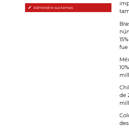
imp
Administre sus temas
tam
Bra
núm
15%
fue
Méx
10%
mil
Chi
de 
mil
Col
des