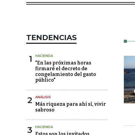
TENDENCIAS
1
HACIENDA
"En las próximas horas
firmaré el decreto de
congelamiento del gasto
público"
2
ANÁLISIS
Más riqueza para ahí sí, vivir
sabroso
3
HACIENDA
Estos son los invitados