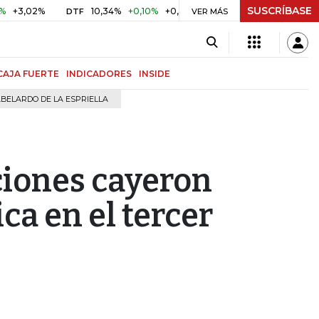
SUSCRÍBASE
2%
10,34%
+0,10%
+0,98%
$ 416,96
+$ 0,05
+0,01%
DTF
UVR
VER MÁS
CAJA FUERTE
INDICADORES
INSIDE
BELARDO DE LA ESPRIELLA
ciones cayeron
a en el tercer