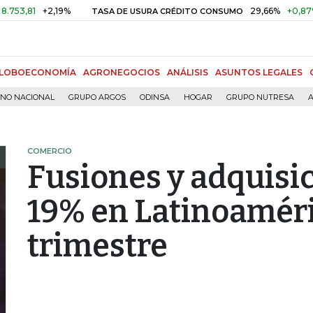
+2,19%
29,66%
+0,87%
+3,0
TASA DE USURA CRÉDITO CONSUMO
LOBOECONOMÍA
AGRONEGOCIOS
ANÁLISIS
ASUNTOS LEGALES
RNO NACIONAL
GRUPO ARGOS
ODINSA
HOGAR
GRUPO NUTRESA
A
COMERCIO
Fusiones y adquisi
19% en Latinoaméric
trimestre