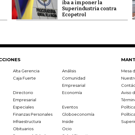
iba a imponer la
Superindustria contra
Ecopetrol
CCIONES
MANT
Alta Gerencia
Análisis
Mesa d
Caja Fuerte
Comunidad
Nuestr
Empresarial
Contác
Directorio
Economía
Aviso 
Empresarial
Términ
Especiales
Eventos
Políti
Finanzas Personales
Globoeconomía
Polític
Infraestructura
Inside
Superi
Obituarios
Ocio