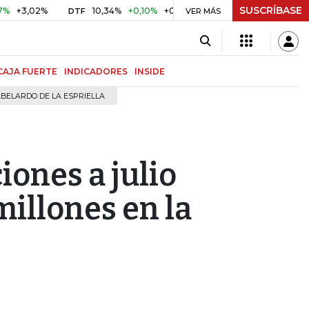
SUSCRÍBASE
02%
10,34%
+0,10%
+0,98%
$ 416,91
+$ 0,05
+0,01
DTF
UVR
VER MÁS
CAJA FUERTE
INDICADORES
INSIDE
BELARDO DE LA ESPRIELLA
iones a julio
illones en la