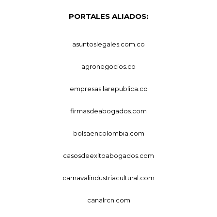
PORTALES ALIADOS:
asuntoslegales.com.co
agronegocios.co
empresas.larepublica.co
firmasdeabogados.com
bolsaencolombia.com
casosdeexitoabogados.com
carnavalindustriacultural.com
canalrcn.com