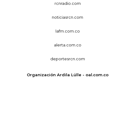
rcnradio.com
noticiasrcn.com
lafm.com.co
alerta.com.co
deportesrcn.com
Organización Ardila Lülle - oal.com.co