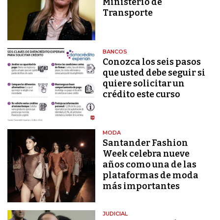
Ministerio de
Transporte
BANCOS
Conozca los seis pasos
que usted debe seguir si
quiere solicitar un
crédito este curso
MODA
Santander Fashion
Week celebra nueve
años como una de las
plataformas de moda
más importantes
JUDICIAL