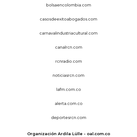
bolsaencolombia.com
casosdeexitoabogados.com
carnavalindustriacultural.com
canalrcn.com
rcnradio.com
noticiasrcn.com
lafm.com.co
alerta.com.co
deportesrcn.com
Organización Ardila Lülle - oal.com.co