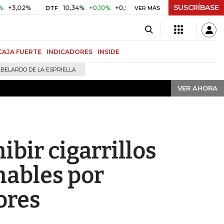
SUSCRÍBASE
VER AHORA
2%
10,34%
+0,10%
+0,98%
$ 416,91
+$ 0,05
+0,01%
DTF
UVR
VER MÁS
CAJA FUERTE
INDICADORES
INSIDE
BELARDO DE LA ESPRIELLA
VER AHORA
ibir cigarrillos
hables por
ores