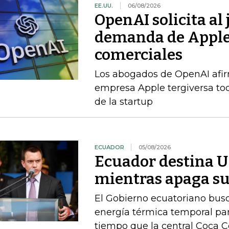
EE.UU.
06/08/2026
OpenAI solicita al
demanda de Apple 
comerciales
Los abogados de OpenAI afi
empresa Apple tergiversa to
de la startup
ECUADOR
05/08/2026
Ecuador destina U
mientras apaga su
El Gobierno ecuatoriano busc
energía térmica temporal para
tiempo que la central Coca 