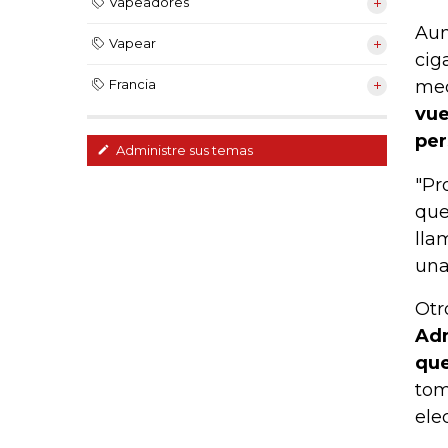
Vapeadores
Aun
Vapear
cig
med
Francia
vue
per
Administre sus temas
"Pr
que
lla
una
Otr
Adm
que
tom
ele