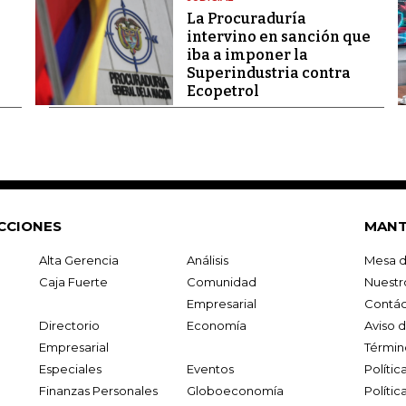
La Procuraduría
intervino en sanción que
iba a imponer la
Superindustria contra
Ecopetrol
CCIONES
MANT
Alta Gerencia
Análisis
Mesa d
Caja Fuerte
Comunidad
Nuestr
Empresarial
Contác
Directorio
Economía
Aviso 
Empresarial
Términ
Especiales
Eventos
Políti
Finanzas Personales
Globoeconomía
Polític