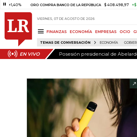
Posesión presidencial de Abelardo
EN VIVO
40%
$ 408.498,97
+$ 8.753,8
ORO COMPRA BANCO DE LA REPÚBLICA
VIERNES, 07 DE AGOSTO DE 2026
FINANZAS
ECONOMÍA
EMPRESAS
OCIO
G
TEMAS DE CONVERSACIÓN
ECONOMÍA
GOBIE
Posesión presidencial de Abelardo
EN VIVO