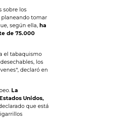
 sobre los
ba planeando tomar
ue, según ella,
ha
te de 75.000
a el tabaquismo
s desechables, los
óvenes", declaró en
peo.
La
Estados Unidos,
 declarado que está
garrillos