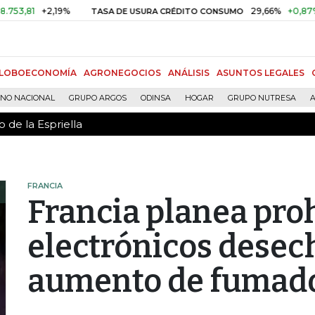
 de la Espriella
1
+2,19%
29,66%
+0,87%
+3,0
TASA DE USURA CRÉDITO CONSUMO
LOBOECONOMÍA
AGRONEGOCIOS
ANÁLISIS
ASUNTOS LEGALES
RNO NACIONAL
GRUPO ARGOS
ODINSA
HOGAR
GRUPO NUTRESA
A
 de la Espriella
FRANCIA
Francia planea proh
electrónicos desec
aumento de fumad