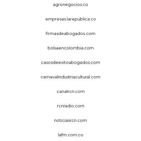
agronegocios.co
empresas.larepublica.co
firmasdeabogados.com
bolsaencolombia.com
casosdeexitoabogados.com
carnavalindustriacultural.com
canalrcn.com
rcnradio.com
noticiasrcn.com
lafm.com.co