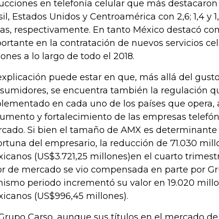
ucciones en telefonía celular que más destacaron 
sil, Estados Unidos y Centroamérica con 2,6; 1,4 y 1
eas, respectivamente. En tanto México destacó c
ortante en la contratación de nuevos servicios celu
lones a lo largo de todo el 2018.
explicación puede estar en que, más allá del gusto
sumidores, se encuentra también la regulación q
lementado en cada uno de los países que opera,
aumento y fortalecimiento de las empresas telefó
cado. Si bien el tamaño de AMX es determinante 
fortuna del empresario, la reducción de 71.030 mil
icanos (US$3.721,25 millones)en el cuarto trimest
or de mercado se vio compensada en parte por Gr
mismo periodo incrementó su valor en 19.020 mill
icanos (US$996,45 millones).
Grupo Carso, aunque sus títulos en el mercado de