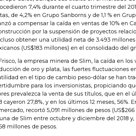
rocedieron 7,4% durante el cuarto trimestre del 20
tas, de 4,2% en Grupo Sanborns y de 1,1 % en Gr
anzó a compensar la caída en ventas de 10% en Ca
onstrucción por la suspensión de proyectos relaci
ncluso obtener una utilidad neta de 3.493 millone
icanos (US$183 millones) en el consolidado del g
Frisco, la empresa minera de Slim, la caída en lo
ducción de oro y plata, las fuertes fluctuaciones en
atilidad en el tipo de cambio peso-dólar se han tr
ertidumbre para los inversionistas, propiciando q
ores prevalezca la venta de sus títulos, que en el ú
8 cayeron 27,8%, y en los últimos 12 meses, 56%. E
mercado, recortó 5,091 millones de pesos (US$266 
tuna de Slim entre octubre y diciembre del 2018 y,
858 millones de pesos.