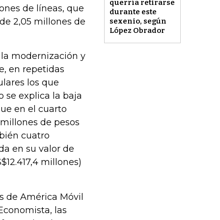
querría retirarse
lones de líneas, que
durante este
 de 2,05 millones de
sexenio, según
López Obrador
 la modernización y
e, en repetidas
ulares los que
o se explica la baja
que en el cuarto
 millones de pesos
mbién cuatro
da en su valor de
12.417,4 millones)
es de América Móvil
 Economista, las