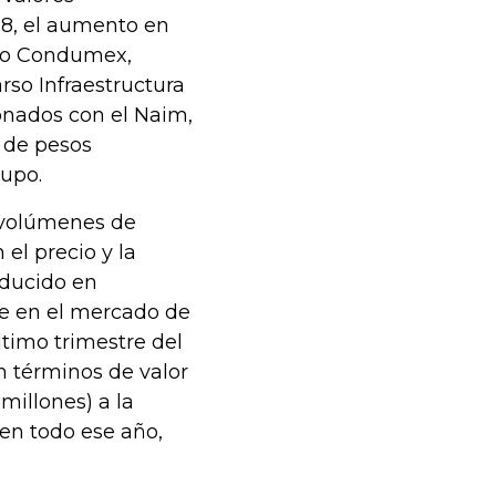
18, el aumento en
upo Condumex,
rso Infraestructura
onados con el Naim,
s de pesos
rupo.
s volúmenes de
 el precio y la
aducido en
ue en el mercado de
ltimo trimestre del
n términos de valor
millones) a la
 en todo ese año,