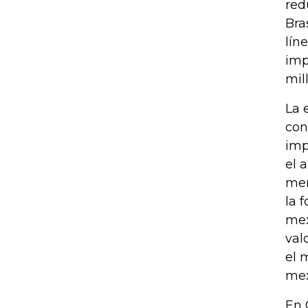
red
Bra
lín
imp
mil
La 
con
imp
el 
mer
la 
mex
val
el 
mex
En 