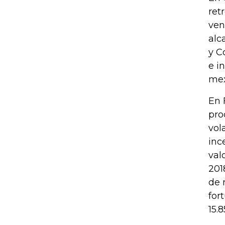
ret
ven
alc
y C
e i
mex
En 
pro
vol
inc
val
201
de 
for
15.