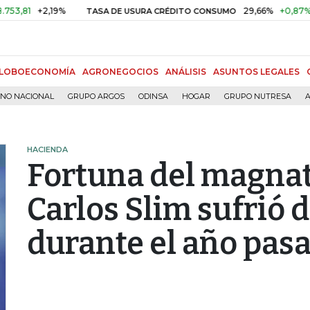
+2,19%
29,66%
+0,87%
+3,02%
TASA DE USURA CRÉDITO CONSUMO
LOBOECONOMÍA
AGRONEGOCIOS
ANÁLISIS
ASUNTOS LEGALES
RNO NACIONAL
GRUPO ARGOS
ODINSA
HOGAR
GRUPO NUTRESA
A
HACIENDA
Fortuna del magna
Carlos Slim sufrió 
durante el año pas