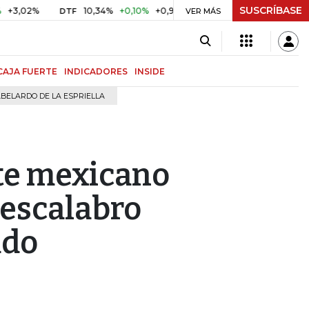
SUSCRÍBASE
10,34%
+0,10%
+0,98%
$ 416,96
+$ 0,05
+0,01%
DTF
UVR
VER MÁS
CAJA FUERTE
INDICADORES
INSIDE
BELARDO DE LA ESPRIELLA
te mexicano
descalabro
ado