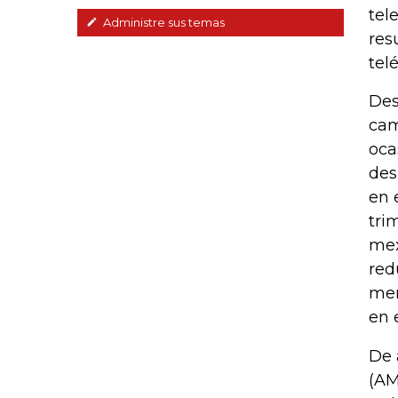
tel
Administre sus temas
res
telé
Des
cam
oca
des
en 
tri
mex
red
mer
en 
De 
(AM