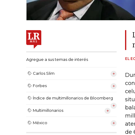
EL E
Agregue a sus temas de interés
Carlos Slim
Dur
con
Forbes
cel
Índice de multimillonarios de Bloomberg
sit
bal
Multimillonarios
mil
México
ate
de 