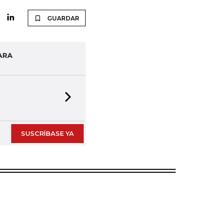
GUARDAR
ARA
Next slide
SUSCRÍBASE YA