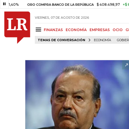
0%
$ 408.498,97
+$ 8.753,81
ORO COMPRA BANCO DE LA REPÚBLICA
VIERNES, 07 DE AGOSTO DE 2026
FINANZAS
ECONOMÍA
EMPRESAS
OCIO
G
TEMAS DE CONVERSACIÓN
ECONOMÍA
GOBIE