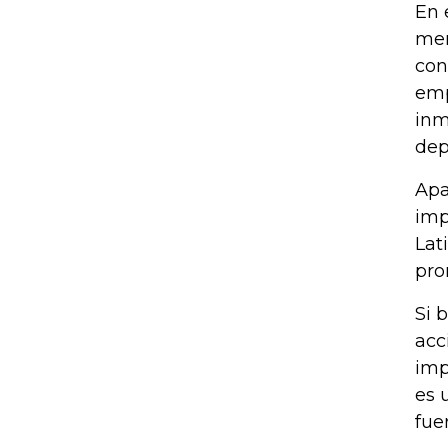
En 
mer
con
emp
inm
dep
Apa
imp
Lat
pro
Si 
acc
imp
es 
fue