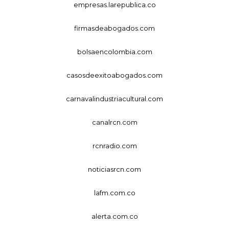
empresas.larepublica.co
firmasdeabogados.com
bolsaencolombia.com
casosdeexitoabogados.com
carnavalindustriacultural.com
canalrcn.com
rcnradio.com
noticiasrcn.com
lafm.com.co
alerta.com.co