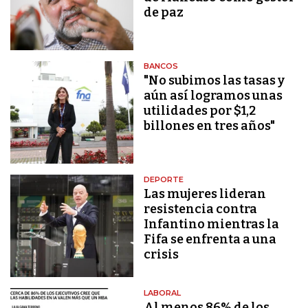
de paz
BANCOS
"No subimos las tasas y
aún así logramos unas
utilidades por $1,2
billones en tres años"
DEPORTE
Las mujeres lideran
resistencia contra
Infantino mientras la
Fifa se enfrenta a una
crisis
LABORAL
Al menos 86% de los