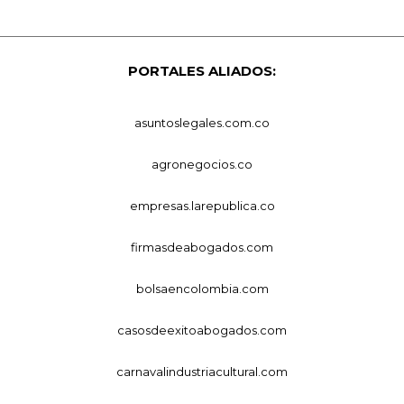
PORTALES ALIADOS:
asuntoslegales.com.co
agronegocios.co
empresas.larepublica.co
firmasdeabogados.com
bolsaencolombia.com
casosdeexitoabogados.com
carnavalindustriacultural.com