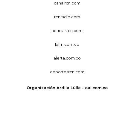
canalrcn.com
rcnradio.com
noticiasrcn.com
lafm.com.co
alerta.com.co
deportesrcn.com
Organización Ardila Lülle - oal.com.co