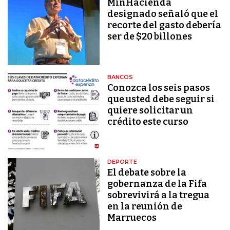
MinHacienda
designado señaló que el
recorte del gasto debería
ser de $20 billones
BANCOS
Conozca los seis pasos
que usted debe seguir si
quiere solicitar un
crédito este curso
DEPORTE
El debate sobre la
gobernanza de la Fifa
sobrevivirá a la tregua
en la reunión de
Marruecos