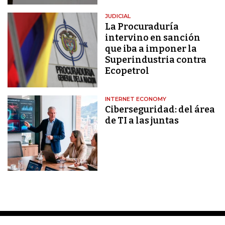
JUDICIAL
La Procuraduría
intervino en sanción
que iba a imponer la
Superindustria contra
Ecopetrol
INTERNET ECONOMY
Ciberseguridad: del área
de TI a las juntas