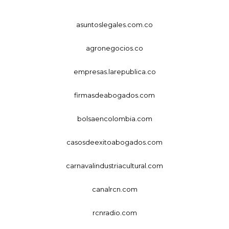
asuntoslegales.com.co
agronegocios.co
empresas.larepublica.co
firmasdeabogados.com
bolsaencolombia.com
casosdeexitoabogados.com
carnavalindustriacultural.com
canalrcn.com
rcnradio.com