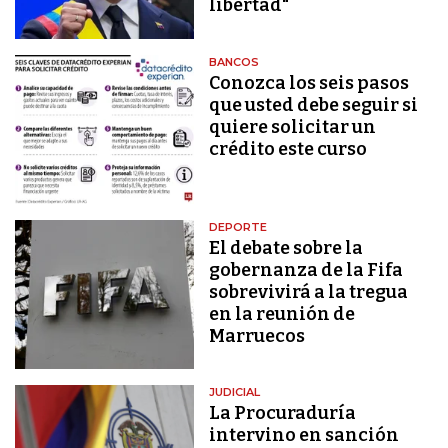
libertad"
BANCOS
Conozca los seis pasos
que usted debe seguir si
quiere solicitar un
crédito este curso
DEPORTE
El debate sobre la
gobernanza de la Fifa
sobrevivirá a la tregua
en la reunión de
Marruecos
JUDICIAL
La Procuraduría
intervino en sanción