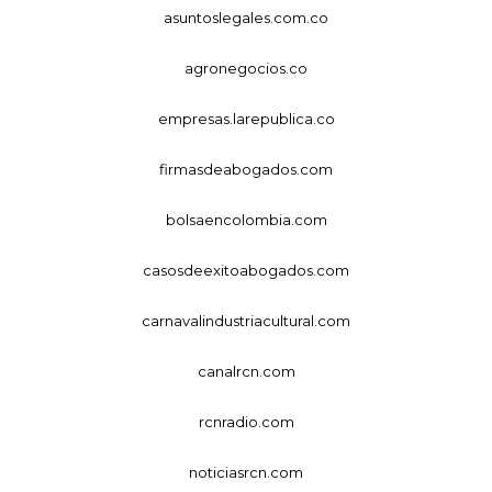
asuntoslegales.com.co
agronegocios.co
empresas.larepublica.co
firmasdeabogados.com
bolsaencolombia.com
casosdeexitoabogados.com
carnavalindustriacultural.com
canalrcn.com
rcnradio.com
noticiasrcn.com