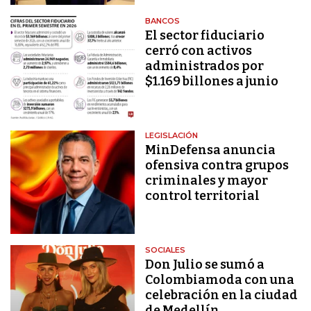
BANCOS
El sector fiduciario
cerró con activos
administrados por
$1.169 billones a junio
LEGISLACIÓN
MinDefensa anuncia
ofensiva contra grupos
criminales y mayor
control territorial
SOCIALES
Don Julio se sumó a
Colombiamoda con una
celebración en la ciudad
de Medellín