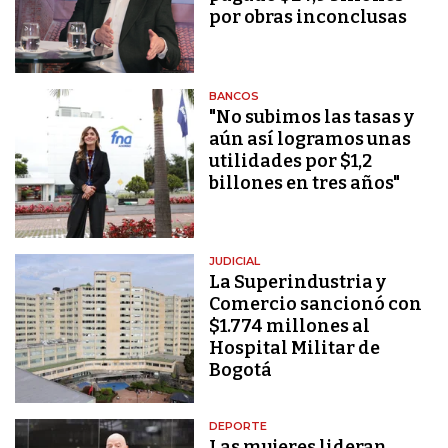
por obras inconclusas
BANCOS
"No subimos las tasas y
aún así logramos unas
utilidades por $1,2
billones en tres años"
JUDICIAL
La Superindustria y
Comercio sancionó con
$1.774 millones al
Hospital Militar de
Bogotá
DEPORTE
Las mujeres lideran