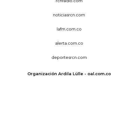
rcnradio.com
noticiasrcn.com
lafm.com.co
alerta.com.co
deportesrcn.com
Organización Ardila Lülle - oal.com.co