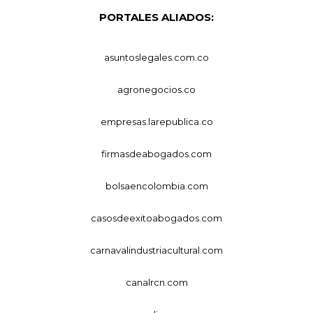
PORTALES ALIADOS:
asuntoslegales.com.co
agronegocios.co
empresas.larepublica.co
firmasdeabogados.com
bolsaencolombia.com
casosdeexitoabogados.com
carnavalindustriacultural.com
canalrcn.com