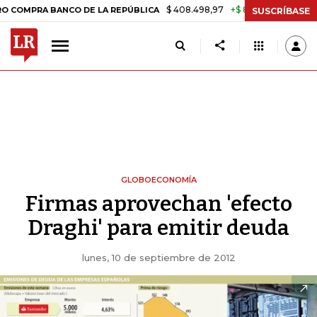
$ 408.498,97
+$ 8.753,81
+2,19%
 BANCO DE LA REPÚBLICA
TASA 
SUSCRÍBASE
GLOBOECONOMÍA
Firmas aprovechan 'efecto
Draghi' para emitir deuda
lunes, 10 de septiembre de 2012