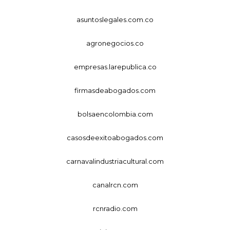
asuntoslegales.com.co
agronegocios.co
empresas.larepublica.co
firmasdeabogados.com
bolsaencolombia.com
casosdeexitoabogados.com
carnavalindustriacultural.com
canalrcn.com
rcnradio.com