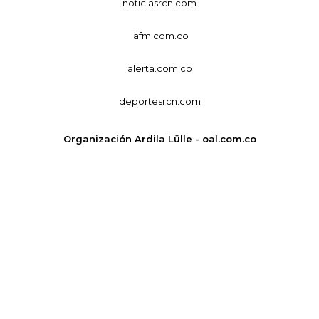
noticiasrcn.com
lafm.com.co
alerta.com.co
deportesrcn.com
Organización Ardila Lülle - oal.com.co