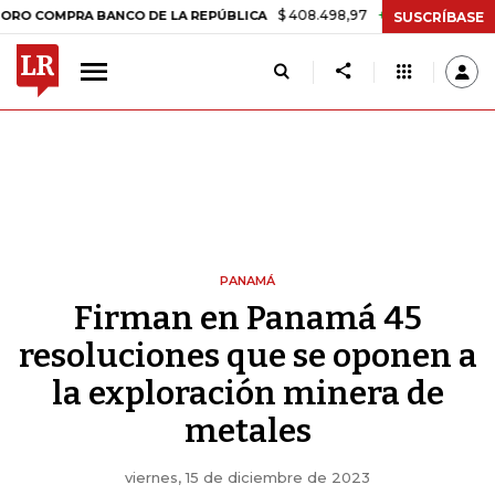
$ 408.498,97
+$ 8.753,81
+2,19%
MPRA BANCO DE LA REPÚBLICA
T
SUSCRÍBASE
PANAMÁ
Firman en Panamá 45
resoluciones que se oponen a
la exploración minera de
metales
viernes, 15 de diciembre de 2023