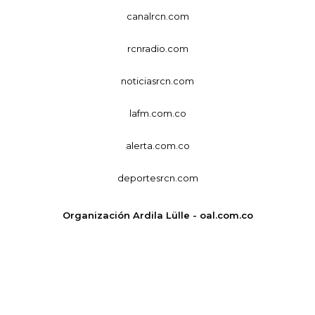
canalrcn.com
rcnradio.com
noticiasrcn.com
lafm.com.co
alerta.com.co
deportesrcn.com
Organización Ardila Lülle - oal.com.co