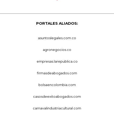
PORTALES ALIADOS:
asuntoslegales.com.co
agronegocios.co
empresas.larepublica.co
firmasdeabogados.com
bolsaencolombia.com
casosdeexitoabogados.com
carnavalindustriacultural.com