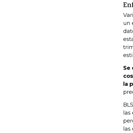
En
Var
un 
dat
est
tri
est
Se 
cos
la 
pre
BLS
las
per
las