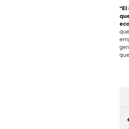
“El
que
eco
que
emp
gen
que