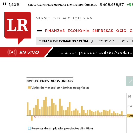
Posesión presidencial de Abelardo
EN VIVO
0%
$ 408.498,97
+$ 8.753,81
ORO COMPRA BANCO DE LA REPÚBLICA
VIERNES, 07 DE AGOSTO DE 2026
FINANZAS
ECONOMÍA
EMPRESAS
OCIO
G
TEMAS DE CONVERSACIÓN
ECONOMÍA
GOBIE
Posesión presidencial de Abelardo
EN VIVO