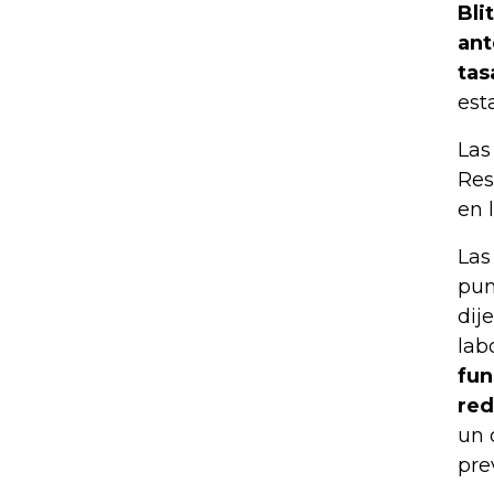
Bli
ant
tas
est
Las
Res
en 
Las
pun
dij
lab
fun
red
un 
pre