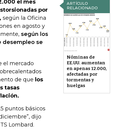
2.000 el mes
ARTÍCULO
RELACIONADO
istorsionadas por
,
según la Oficina
iones en agosto y
amente,
según los
de desempleo se
Nóminas de
e el mercado
EE.UU. aumentan
en apenas 12.000,
 sobrecalentados
afectadas por
umento de que
los
tormentas y
huelgas
s tasas
lación.
25 puntos básicos
diciembre”, dijo
e TS Lombard.