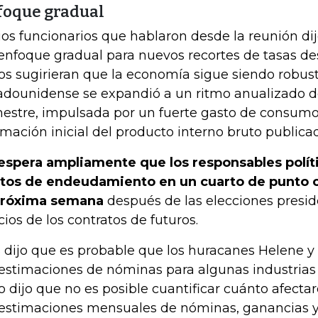
foque gradual
ios funcionarios que hablaron desde la reunión di
enfoque gradual para nuevos recortes de tasas de
os sugirieran que la economía sigue siendo robus
adounidense se expandió a un ritmo anualizado de
mestre, impulsada por un fuerte gasto de consum
imación inicial del producto interno bruto publicad
espera ampliamente que los responsables polít
tos de endeudamiento en un cuarto de punto 
próxima semana
después de las elecciones presid
cios de los contratos de futuros.
 dijo que es probable que los huracanes Helene y 
 estimaciones de nóminas para algunas industrias
o dijo que no es posible cuantificar cuánto afecta
 estimaciones mensuales de nóminas, ganancias y 