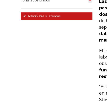
Estados Unidos
Las
pas
dos
Administre sus temas
de 
sep
dat
man
El 
lab
obs
fun
res
“Es
en 
Ste