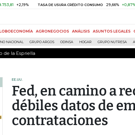
 de la Espriella
+2,19%
29,66%
+0,87%
+3,02
TASA DE USURA CRÉDITO CONSUMO
LOBOECONOMÍA
AGRONEGOCIOS
ANÁLISIS
ASUNTOS LEGALES
RNO NACIONAL
GRUPO ARGOS
ODINSA
HOGAR
GRUPO NUTRESA
A
 de la Espriella
EE.UU.
Fed, en camino a re
débiles datos de e
contrataciones