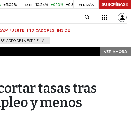
SUSCRÍBASE
VER AHORA
%
10,34%
+0,10%
+0,98%
$ 416,91
+$ 0,05
+0,01%
DTF
UVR
VER MÁS
CAJA FUERTE
INDICADORES
INSIDE
BELARDO DE LA ESPRIELLA
VER AHORA
cortar tasas tras
mpleo y menos