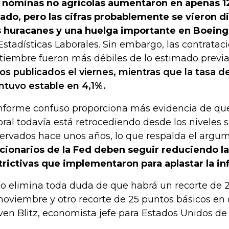
 nóminas no agrícolas aumentaron en apenas 1
ado, pero las cifras probablemente se vieron d
 huracanes y una huelga importante en Boeing
Estadísticas Laborales. Sin embargo, las contratac
tiembre fueron más débiles de lo estimado previ
os publicados el viernes, mientras que la tasa 
tuvo estable en 4,1%.
informe confuso proporciona más evidencia de qu
oral todavía está retrocediendo desde los niveles
ervados hace unos años, lo que respalda el arg
cionarios de la Fed deben seguir reduciendo la
trictivas que implementaron para aplastar la inf
to elimina toda duda de que habrá un recorte de 
noviembre y otro recorte de 25 puntos básicos en 
ven Blitz, economista jefe para Estados Unidos d