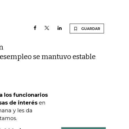
GUARDAR
n
 desempleo se mantuvo estable
 los funcionarios
sas de interés
en
ana y les da
stamos.