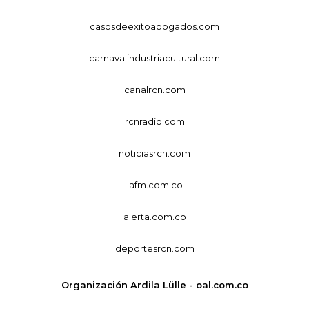
casosdeexitoabogados.com
carnavalindustriacultural.com
canalrcn.com
rcnradio.com
noticiasrcn.com
lafm.com.co
alerta.com.co
deportesrcn.com
Organización Ardila Lülle - oal.com.co