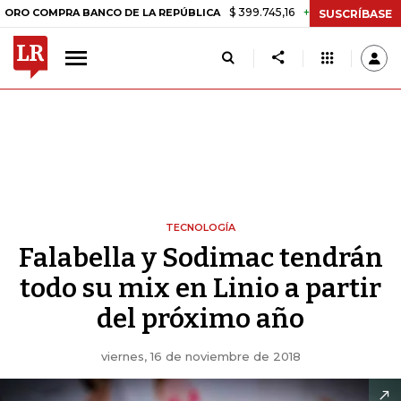
$ 399.745,16
+$ 2.295,71
+0,58%
MPRA BANCO DE LA REPÚBLICA
T
SUSCRÍBASE
TECNOLOGÍA
Falabella y Sodimac tendrán
todo su mix en Linio a partir
del próximo año
viernes, 16 de noviembre de 2018