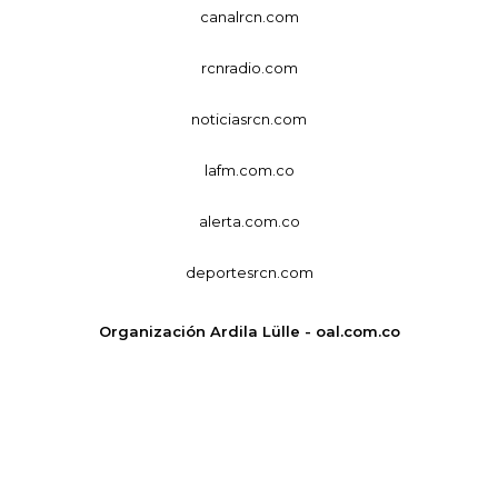
canalrcn.com
rcnradio.com
noticiasrcn.com
lafm.com.co
alerta.com.co
deportesrcn.com
Organización Ardila Lülle - oal.com.co