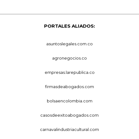
PORTALES ALIADOS:
asuntoslegales.com.co
agronegocios.co
empresas.larepublica.co
firmasdeabogados.com
bolsaencolombia.com
casosdeexitoabogados.com
carnavalindustriacultural.com