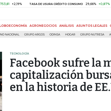
+2,19%
29,66%
+0,87%
+3,02
TASA DE USURA CRÉDITO CONSUMO
LOBOECONOMÍA
AGRONEGOCIOS
ANÁLISIS
ASUNTOS LEGALES
RNO NACIONAL
GRUPO ARGOS
ODINSA
HOGAR
GRUPO NUTRESA
A
TECNOLOGÍA
Facebook sufre la 
capitalización bursá
en la historia de EE