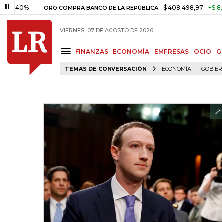
0%
$ 408.498,97
+$ 8.753,81
ORO COMPRA BANCO DE LA REPÚBLICA
VIERNES, 07 DE AGOSTO DE 2026
FINANZAS
ECONOMÍA
EMPRESAS
OCIO
G
TEMAS DE CONVERSACIÓN
ECONOMÍA
GOBIE