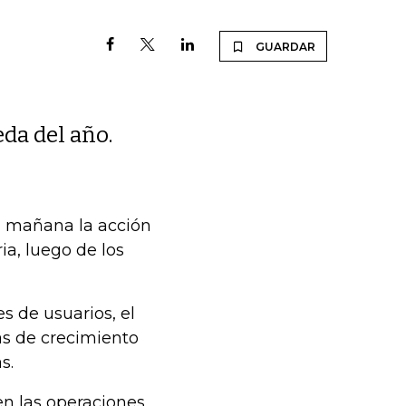
GUARDAR
da del año.
a mañana la acción
ia, luego de los
es de usuarios, el
as de crecimiento
s.
n las operaciones