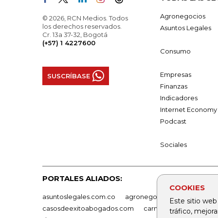
Agronegocios
© 2026, RCN Medios. Todos
los derechos reservados.
Asuntos Legales
Cr. 13a 37-32, Bogotá
(+57) 1 4227600
Consumo
Empresas
SUSCRÍBASE
Finanzas
Indicadores
Internet Economy
Podcast
Sociales
PORTALES ALIADOS:
COOKIES
asuntoslegales.com.co
agronegocios.co
empresas
Este sitio web
casosdeexitoabogados.com
carnavalindustriacultur
tráfico, mejor