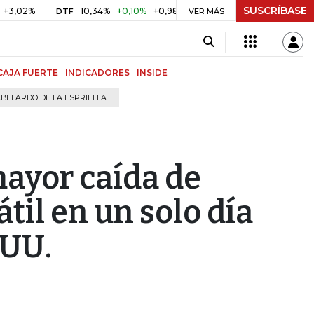
SUSCRÍBASE
%
10,34%
+0,10%
+0,98%
$ 416,96
+$ 0,05
+0,01%
DTF
UVR
VER MÁS
CAJA FUERTE
INDICADORES
INSIDE
BELARDO DE LA ESPRIELLA
mayor caída de
til en un solo día
.UU.