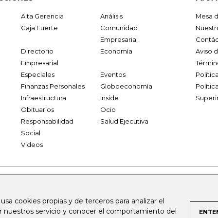
Alta Gerencia
Análisis
Mesa d
Caja Fuerte
Comunidad
Nuestr
Empresarial
Contác
Directorio
Economía
Aviso 
Empresarial
Términ
Especiales
Eventos
Políti
Finanzas Personales
Globoeconomía
Polític
Infraestructura
Inside
Superi
Obituarios
Ocio
Responsabilidad
Salud Ejecutiva
Social
Videos
.larepublica.co
firmasdeabogados.com
bolsaencolombia.com
 usa cookies propias y de terceros para analizar el
al.com
canalrcn.com
rcnradio.com
noticiasrcn.com
lafm.c
ar nuestros servicio y conocer el comportamiento del
ENTE