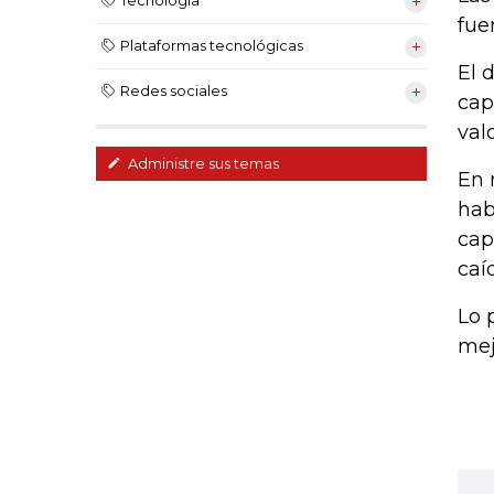
Tecnología
fue
Plataformas tecnológicas
El 
Redes sociales
cap
val
Administre sus temas
En 
hab
cap
caí
Lo 
mej