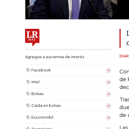
DIAR
Agregue a sus temas de interés
Facebook
Con
de 
Intel
dec
Bolsas
Tra
Caída en bolsas
due
de 
Exxonmóbil
Las