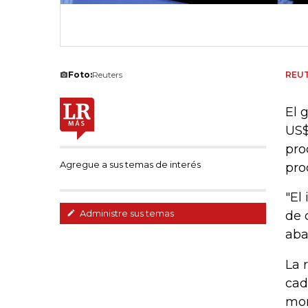
Foto:
Reuters
REU
El 
US$
pro
Agregue a sus temas de interés
pro
"El
Administre sus temas
de 
aba
La 
cad
mon