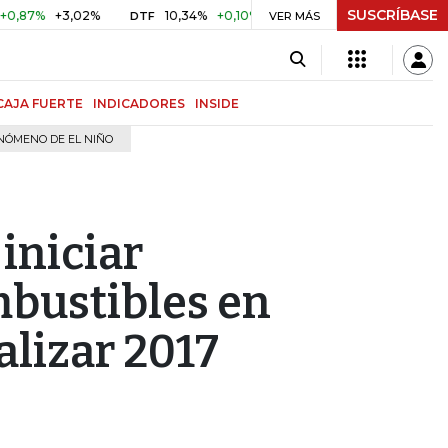
SUSCRÍBASE
%
+3,02%
10,34%
+0,10%
+0,98%
$ 416,81
+$ 0,05
DTF
VER MÁS
UVR
CAJA FUERTE
INDICADORES
INSIDE
NÓMENO DE EL NIÑO
iniciar
bustibles en
alizar 2017