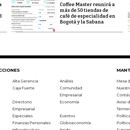
a
Coffee Master reunirá a
más de 50 tiendas de
3
café de especialidad en
Bogotá y la Sabana
CCIONES
MANT
Alta Gerencia
Análisis
Mesa d
Caja Fuerte
Comunidad
Nuestr
Empresarial
Contác
Directorio
Economía
Aviso 
Empresarial
Términ
Especiales
Eventos
Políti
Finanzas Personales
Globoeconomía
Polític
Infraestructura
Inside
Superi