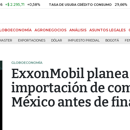
2.295,71
+0,58%
29,66%
+0,87
TASA DE USURA CRÉDITO CONSUMO
LOBOECONOMÍA
AGRONEGOCIOS
ANÁLISIS
ASUNTOS LEGALES
MASTER
EXPORTACIONES
DÓLAR
IMPUESTO PREDIAL
BOGOTÁ
FE
GLOBOECONOMÍA
ExxonMobil planea 
importación de com
México antes de fin