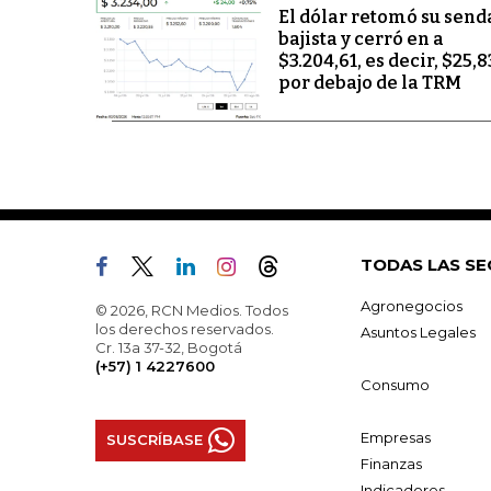
El dólar retomó su send
bajista y cerró en a
$3.204,61, es decir, $25,8
por debajo de la TRM
TODAS LAS SE
Agronegocios
© 2026, RCN Medios. Todos
los derechos reservados.
Asuntos Legales
Cr. 13a 37-32, Bogotá
(+57) 1 4227600
Consumo
Empresas
SUSCRÍBASE
Finanzas
Indicadores