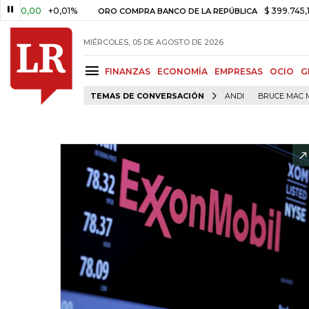
,00
+0,01%
$ 399.745,16
+$ 
ORO COMPRA BANCO DE LA REPÚBLICA
MIÉRCOLES, 05 DE AGOSTO DE 2026
FINANZAS
ECONOMÍA
EMPRESAS
OCIO
G
TEMAS DE CONVERSACIÓN
ANDI
BRUCE MAC 