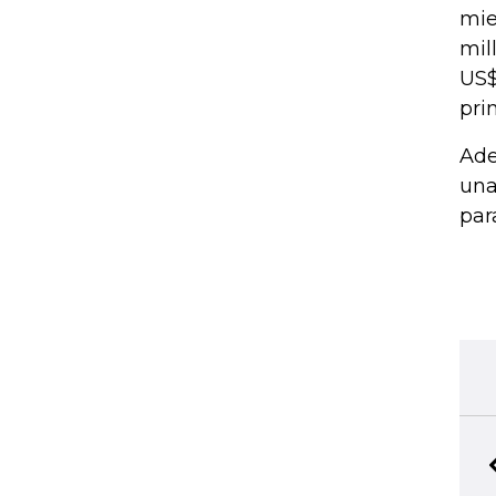
mie
mil
US$
pri
Ade
una
par