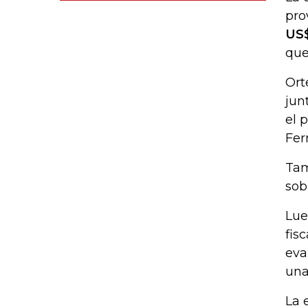
pro
US$
que
Ort
jun
el 
Fer
Tam
sob
Lue
fis
eva
una
La 