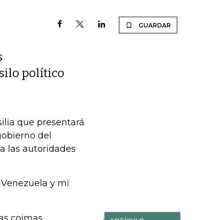
GUARDAR
s
silo político
silia que presentará
gobierno del
a las autoridades
n Venezuela y mi
las coimas