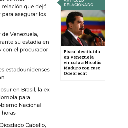
ARTÍCULO
RELACIONADO
 relación que dejó
 para asegurar los
r de Venezuela,
rante su estadía en
y con el procurador
Fiscal destituida
en Venezuela
vincula a Nicolás
Maduro con caso
des estadounidenses
Odebrecht
án.
sur en Brasil, la ex
olombia para
Gobierno Nacional,
 horas.
 Diosdado Cabello,