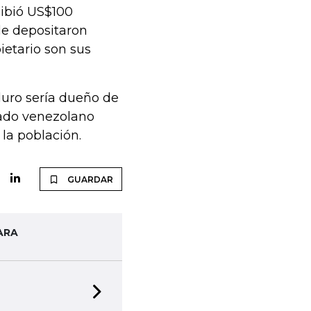
ibió US$100
le depositaron
etario son sus
duro sería dueño de
ado venezolano
 la población.
GUARDAR
ARA
Next slide