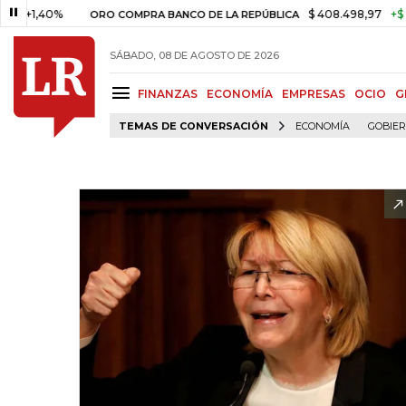
40%
$ 408.498,97
+$ 8.753,81
ORO COMPRA BANCO DE LA REPÚBLICA
SÁBADO, 08 DE AGOSTO DE 2026
FINANZAS
ECONOMÍA
EMPRESAS
OCIO
G
TEMAS DE CONVERSACIÓN
ECONOMÍA
GOBIE