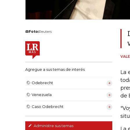
Foto:
Reuters
VALE
Agregue a sus temas de interés
La 
tod
Odebrecht
pre
Venezuela
de B
Caso Odebrecht
"Vo
sit
Administre sus temas
La 