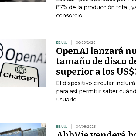
87% de la producción total, y
consorcio
EE.UU.
06/08/2026
OpenAI lanzará nu
tamaño de disco d
superior a los US
El dispositivo circular inclui
para así permitir saber cuán
usuario
EE.UU.
04/08/2026
AbbVie venderá b