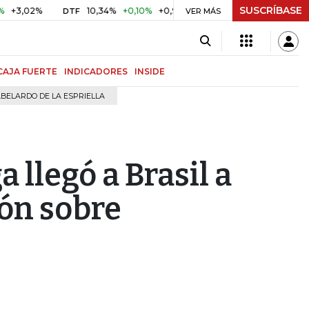
SUSCRÍBASE
2%
10,34%
+0,10%
+0,98%
$ 416,96
+$ 0,05
+0,01%
DTF
UVR
VER MÁS
CAJA FUERTE
INDICADORES
INSIDE
BELARDO DE LA ESPRIELLA
a llegó a Brasil a
ón sobre