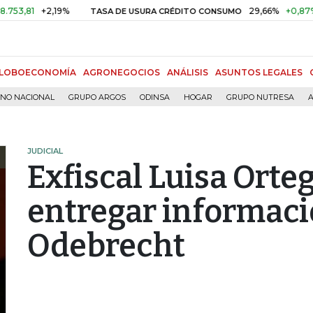
+2,19%
29,66%
+0,87%
+3,0
TASA DE USURA CRÉDITO CONSUMO
LOBOECONOMÍA
AGRONEGOCIOS
ANÁLISIS
ASUNTOS LEGALES
RNO NACIONAL
GRUPO ARGOS
ODINSA
HOGAR
GRUPO NUTRESA
A
JUDICIAL
Exfiscal Luisa Orteg
entregar informaci
Odebrecht