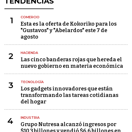
TENDENCIAS
COMERCIO
1
Esta es la oferta de Kokoriko para los
"Gustavos" y "Abelardos" este 7 de
agosto
HACIENDA
2
Las cinco banderas rojas que hereda el
nuevo gobierno en materia económica
TECNOLOGÍA
3
Los gadgets innovadores que están
transformando las tareas cotidianas
del hogar
INDUSTRIA
4
Grupo Nutresa alcanzó ingresos por
$10,3 billones y vendió $6,6 billones en