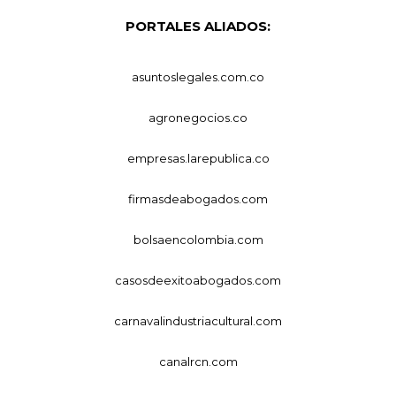
PORTALES ALIADOS:
asuntoslegales.com.co
agronegocios.co
empresas.larepublica.co
firmasdeabogados.com
bolsaencolombia.com
casosdeexitoabogados.com
carnavalindustriacultural.com
canalrcn.com