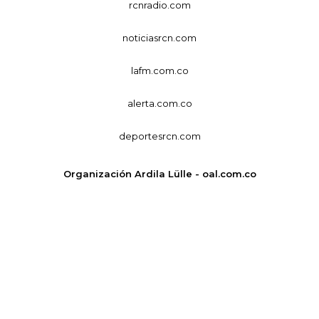
rcnradio.com
noticiasrcn.com
lafm.com.co
alerta.com.co
deportesrcn.com
Organización Ardila Lülle - oal.com.co