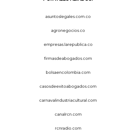
asuntoslegales.com.co
agronegocios.co
empresas.larepublica.co
firmasdeabogados.com
bolsaencolombia.com
casosdeexitoabogados.com
carnavalindustriacultural.com
canalrcn.com
rcnradio.com