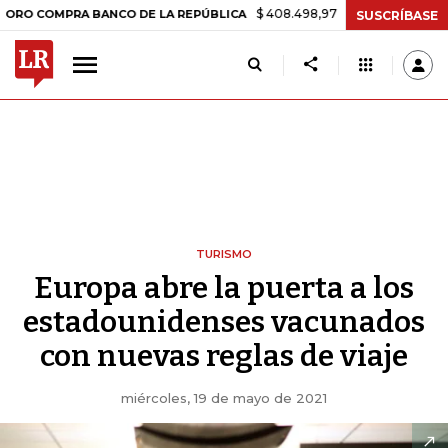
$ 408.498,97
+$ 8.753,81
+2,19%
MPRA BANCO DE LA REPÚBLICA
T
SUSCRÍBASE
TURISMO
Europa abre la puerta a los
estadounidenses vacunados
con nuevas reglas de viaje
miércoles, 19 de mayo de 2021