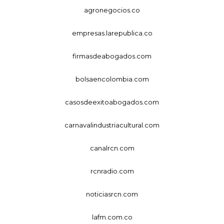
agronegocios.co
empresas.larepublica.co
firmasdeabogados.com
bolsaencolombia.com
casosdeexitoabogados.com
carnavalindustriacultural.com
canalrcn.com
rcnradio.com
noticiasrcn.com
lafm.com.co