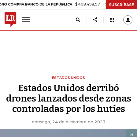
$ 408.498,97
+$ 8.753,81
+2,19%
PRA BANCO DE LA REPÚBLICA
TA
SUSCRÍBASE
ESTADOS UNIDOS
Estados Unidos derribó
drones lanzados desde zonas
controladas por los hutíes
domingo, 24 de diciembre de 2023