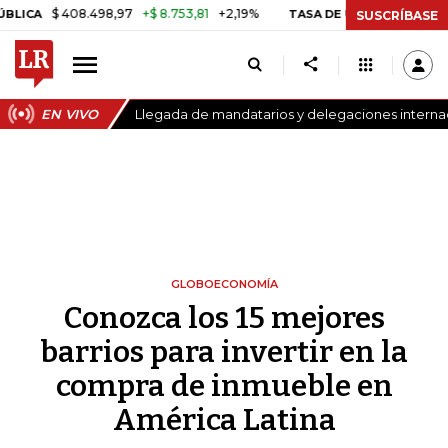
 408.498,97
+$ 8.753,81
+2,19%
TASA DE USURA CRÉDITO CONSUM
SUSCRÍBASE
EN VIVO
Llegada de mandatarios y delegaciones internaci
GLOBOECONOMÍA
Conozca los 15 mejores
barrios para invertir en la
compra de inmueble en
América Latina