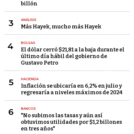
billón
ANÁLISIS
3
Más Hayek, mucho más Hayek
BOLSAS
4
El dólar cerró $21,81 a la baja durante el
último día hábil del gobierno de
Gustavo Petro
HACIENDA
5
Inflación se ubicaría en 6,2% en julio y
regresaría a niveles máximos de 2024
BANCOS
6
"No subimos las tasas y aún así
obtuvimos utilidades por $1,2 billones
en tres años"