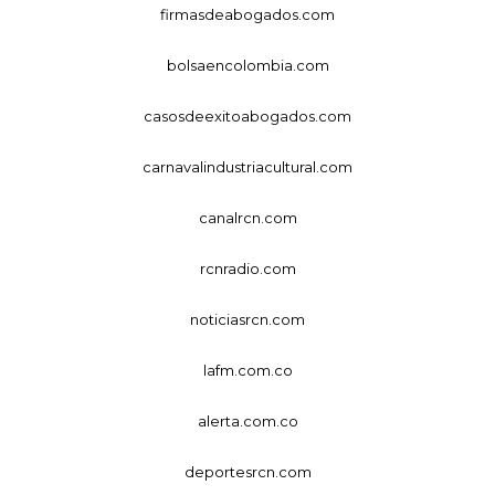
firmasdeabogados.com
bolsaencolombia.com
casosdeexitoabogados.com
carnavalindustriacultural.com
canalrcn.com
rcnradio.com
noticiasrcn.com
lafm.com.co
alerta.com.co
deportesrcn.com