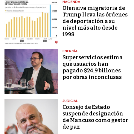
HACIENDA
Ofensiva migratoria de
Trump lleva las órdenes
de deportación a su
nivel más alto desde
1998
ENERGÍA
Superservicios estima
que usuarios han
pagado $24,9 billones
por obras inconclusas
JUDICIAL
Consejo de Estado
suspende designación
de Mancuso como gestor
de paz