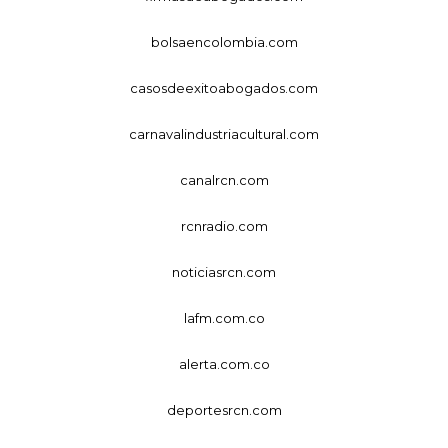
bolsaencolombia.com
casosdeexitoabogados.com
carnavalindustriacultural.com
canalrcn.com
rcnradio.com
noticiasrcn.com
lafm.com.co
alerta.com.co
deportesrcn.com