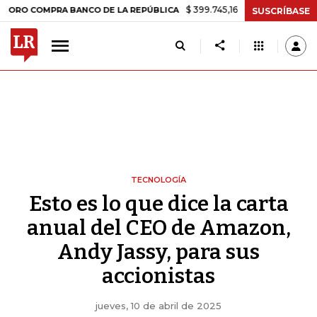
$ 399.745,16
+$ 2.295,71
+0,58%
MPRA BANCO DE LA REPÚBLICA
T
SUSCRÍBASE
TECNOLOGÍA
Esto es lo que dice la carta
anual del CEO de Amazon,
Andy Jassy, para sus
accionistas
jueves, 10 de abril de 2025