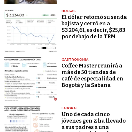
BOLSAS
El dólar retomó su senda
bajista y cerró en a
$3.204,61, es decir, $25,83
por debajo de la TRM
GASTRONOMÍA
Coffee Master reunirá a
más de 50 tiendas de
café de especialidad en
Bogotá y la Sabana
LABORAL
Uno de cada cinco
jóvenes gen Z ha llevado
a sus padres a una