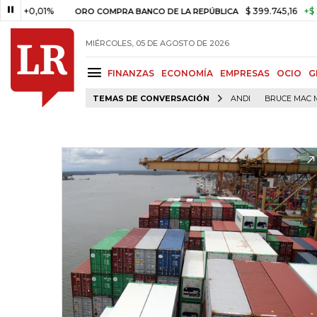
,01%
$ 399.745,16
+$ 2.295,71
ORO COMPRA BANCO DE LA REPÚBLICA
MIÉRCOLES, 05 DE AGOSTO DE 2026
FINANZAS
ECONOMÍA
EMPRESAS
OCIO
G
TEMAS DE CONVERSACIÓN
ANDI
BRUCE MAC 