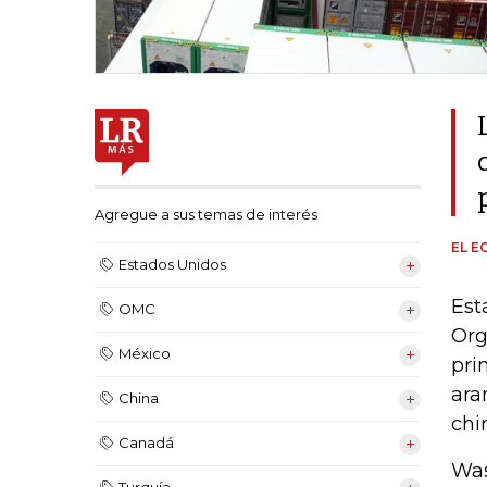
Agregue a sus temas de interés
EL E
Estados Unidos
Est
OMC
Org
México
pri
ara
China
chi
Canadá
Was