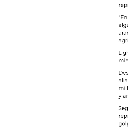
rep
"En
alg
ara
agr
Lig
mie
Des
ali
mil
y a
Seg
rep
gol