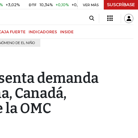
SUSCRÍBASE
2%
10,34%
+0,10%
+0,98%
$ 416,81
+$ 0,05
+0,01%
DTF
UVR
VER MÁS
CAJA FUERTE
INDICADORES
INSIDE
NÓMENO DE EL NIÑO
esenta demanda
na, Canadá,
e la OMC