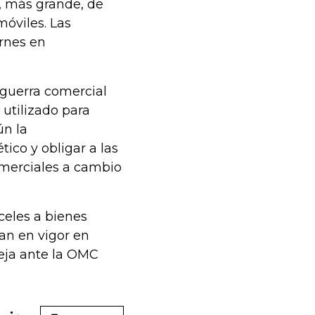
, más grande, de
óviles. Las
ernes en
guerra comercial
 utilizado para
ún la
ico y obligar a las
merciales a cambio
eles a bienes
an en vigor en
ueja ante la OMC