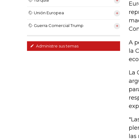
Turquía
Eur
rep
Unión Europea
maq
Guerra Comercial Trump
Com
A p
Administre sus temas
la 
eco
La 
arg
par
res
exp
"La
ple
las