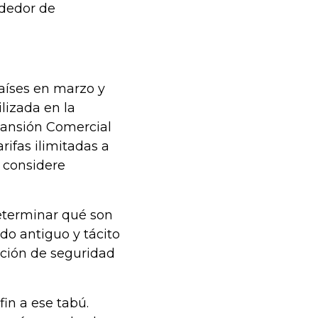
dedor de
aíses en marzo y
lizada en la
pansión Comercial
rifas ilimitadas a
 considere
eterminar qué son
do antiguo y tácito
ación de seguridad
in a ese tabú.