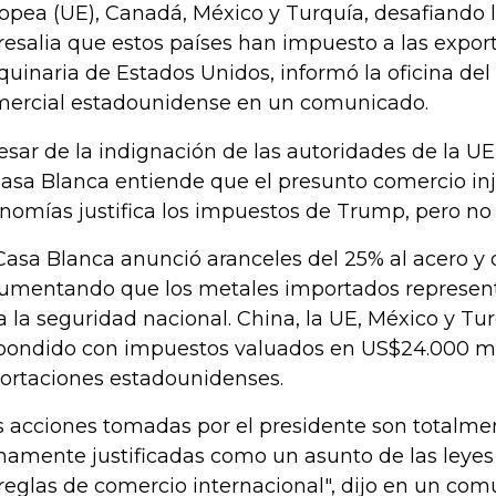
opea (UE), Canadá, México y Turquía, desafiando 
resalia que estos países han impuesto a las export
uinaria de Estados Unidos, informó la oficina de
ercial estadounidense en un comunicado.
esar de la indignación de las autoridades de la U
Casa Blanca entiende que el presunto comercio inj
nomías justifica los impuestos de Trump, pero no l
Casa Blanca anunció aranceles del 25% al acero y 
umentando que los metales importados represe
a la seguridad nacional. China, la UE, México y Tu
pondido con impuestos valuados en US$24.000 mi
ortaciones estadounidenses.
s acciones tomadas por el presidente son totalme
namente justificadas como un asunto de las leye
 reglas de comercio internacional", dijo en un com