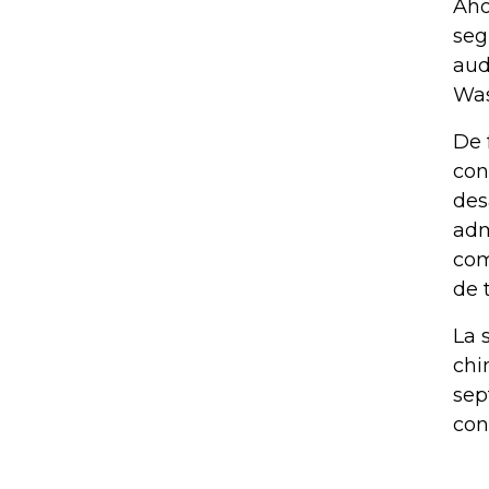
Aho
seg
aud
Was
De 
con
des
adm
com
de 
La 
chi
sep
con