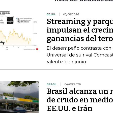
EE.UU.
05/08/2026
Streaming y parqu
impulsan el crecim
ganancias del terc
El desempeño contrasta con e
Universal de su rival Comca
ralentizó en junio
BRASIL
04/08/2026
Brasil alcanza un 
de crudo en medio 
EE.UU. e Irán