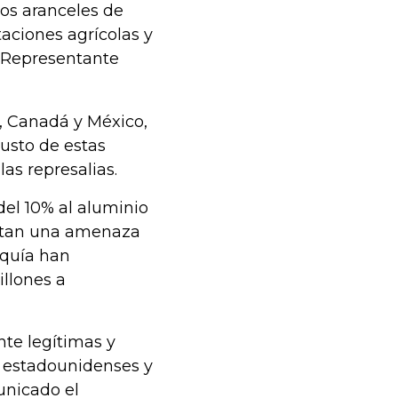
los aranceles de
aciones agrícolas y
l Representante
E, Canadá y México,
usto de estas
as represalias.
del 10% al aluminio
ntan una amenaza
rquía han
llones a
nte legítimas y
s estadounidenses y
unicado el