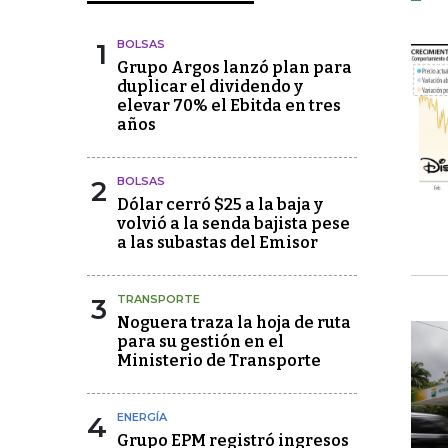
1
BOLSAS
Grupo Argos lanzó plan para
duplicar el dividendo y
elevar 70% el Ebitda en tres
años
2
BOLSAS
Dólar cerró $25 a la baja y
volvió a la senda bajista pese
a las subastas del Emisor
3
TRANSPORTE
Noguera traza la hoja de ruta
para su gestión en el
Ministerio de Transporte
4
ENERGÍA
Grupo EPM registró ingresos