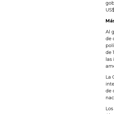
gob
US$
Más
Al 
de 
pol
de 
las
ame
La 
int
de 
nac
Los