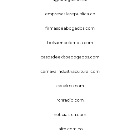
empresas.larepublica.co
firmasdeabogados.com
bolsaencolombia.com
casosdeexitoabogados.com
carnavalindustriacultural.com
canalrcn.com
rcnradio.com
noticiasrcn.com
lafm.com.co