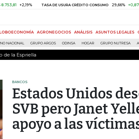
 de la Espriella
1
+2,19%
29,66%
+0,87%
+3,0
TASA DE USURA CRÉDITO CONSUMO
LOBOECONOMÍA
AGRONEGOCIOS
ANÁLISIS
ASUNTOS LEGALES
RNO NACIONAL
GRUPO ARGOS
ODINSA
HOGAR
GRUPO NUTRESA
A
 de la Espriella
BANCOS
Estados Unidos des
SVB pero Janet Yel
apoyo a las víctima