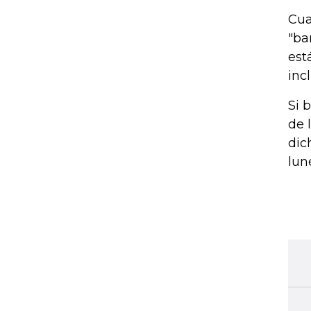
Cua
"ba
est
inc
Si 
de 
dic
lun