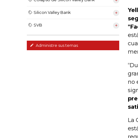
Yel
Silicon Valley Bank
seg
SVB
"Fa
est
cua
Administre sus temas
mer
“Du
gra
no 
sig
pre
sat
La 
est
reg