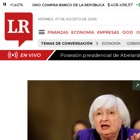
Posesión presidencial de Abelardo
EN VIVO
,40%
$ 408.498,97
+$ 8.753,8
ORO COMPRA BANCO DE LA REPÚBLICA
VIERNES, 07 DE AGOSTO DE 2026
FINANZAS
ECONOMÍA
EMPRESAS
OCIO
G
TEMAS DE CONVERSACIÓN
ECONOMÍA
GOBIE
Posesión presidencial de Abelardo
EN VIVO