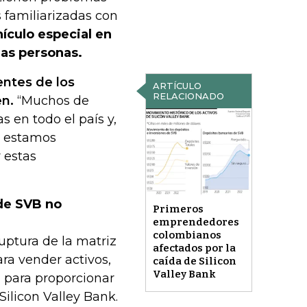
s familiarizadas con
ículo especial en
las personas.
ntes de los
ARTÍCULO
RELACIONADO
en.
“Muchos de
 en todo el país y,
y estamos
 estas
 de SVB no
Primeros
emprendedores
colombianos
uptura de la matriz
afectados por la
ra vender activos,
caída de Silicon
Valley Bank
n para proporcionar
ilicon Valley Bank.