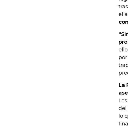
tra
el 
con
“Si
pro
ell
por
tra
pre
La 
ase
Los
del
lo 
fin