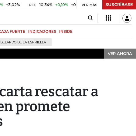
SUSCRÍBASE
VER AHORA
2%
10,34%
+0,10%
+0,98%
$ 416,91
+$ 0,05
+0,01%
DTF
UVR
VER MÁS
CAJA FUERTE
INDICADORES
INSIDE
BELARDO DE LA ESPRIELLA
VER AHORA
carta rescatar a
len promete
s