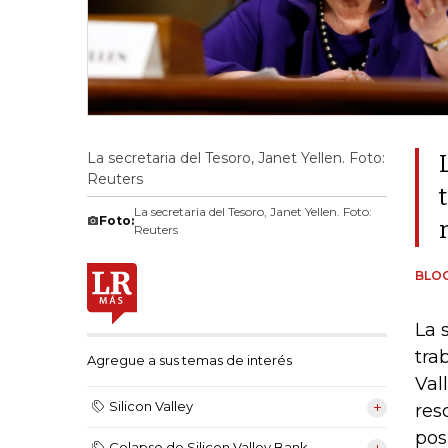
La secretaria del Tesoro, Janet Yellen. Foto:
Reuters
La secretaria del Tesoro, Janet Yellen. Foto:
Foto:
Reuters
BLO
La 
tra
Agregue a sus temas de interés
Val
Silicon Valley
res
pos
Colapso de Silicon Valley Bank