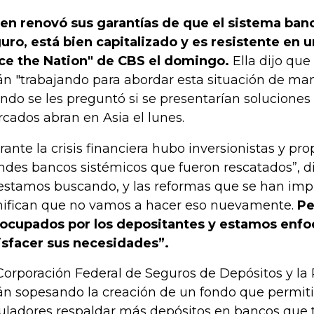
len renovó sus garantías de que el sistema ban
uro, está bien capitalizado y es resistente en 
ce the Nation" de CBS el domingo.
Ella dijo que
án "trabajando para abordar esta situación de ma
ndo se les preguntó si se presentarían soluciones
cados abran en Asia el lunes.
rante la crisis financiera hubo inversionistas y pro
ndes bancos sistémicos que fueron rescatados”, di
estamos buscando, y las reformas que se han im
nifican que no vamos a hacer eso nuevamente.
Pe
ocupados por los depositantes y estamos enfoc
isfacer sus necesidades”.
Corporación Federal de Seguros de Depósitos y la
án sopesando la creación de un fondo que permitir
uladores respaldar más depósitos en bancos que