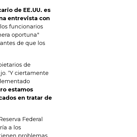
cario de EE.UU. es
una entrevista con
 los funcionarios
nera oportuna"
 antes de que los
pietarios de
jo. “Y ciertamente
plementado
ro estamos
ados en tratar de
 Reserva Federal
ía a los
 tienen problemas