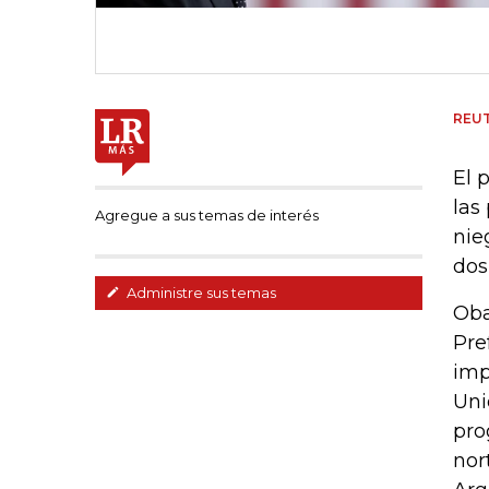
REU
El 
las
Agregue a sus temas de interés
nie
dos
Administre sus temas
Oba
Pre
imp
Uni
pro
nor