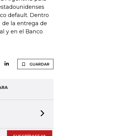
estadounidenses
o default. Dentro
 de la entrega de
l y en el Banco
GUARDAR
ARA
Next slide