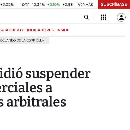
SUSCRÍBASE
10,34%
+0,10%
+0,98%
$ 416,91
+$ 0,05
+0,01%
DTF
UVR
VER MÁS
CAJA FUERTE
INDICADORES
INSIDE
BELARDO DE LA ESPRIELLA
idió suspender
rciales a
s arbitrales