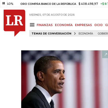
%
$ 408.498,97
+$ 8.753,81
+
ORO COMPRA BANCO DE LA REPÚBLICA
VIERNES, 07 DE AGOSTO DE 2026
FINANZAS
ECONOMÍA
EMPRESAS
OCIO
G
TEMAS DE CONVERSACIÓN
ECONOMÍA
GOBIE