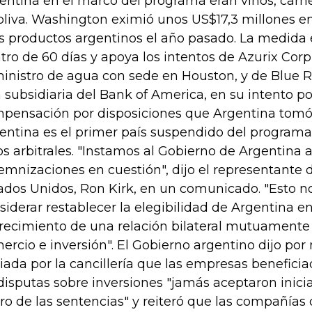
entina en el marco del programa eran vinos, carne
oliva. Washington eximió unos US$17,3 millones e
s productos argentinos el año pasado. La medida 
tro de 60 días y apoya los intentos de Azurix Co
inistro de agua con sede en Houston, y de Blue 
 subsidiaria del Bank of America, en su intento por
pensación por disposiciones que Argentina tomó
entina es el primer país suspendido del program
los arbitrales. "Instamos al Gobierno de Argentina 
emnizaciones en cuestión", dijo el representante
ados Unidos, Ron Kirk, en un comunicado. "Esto n
siderar restablecer la elegibilidad de Argentina 
crecimiento de una relación bilateral mutuamente
ercio e inversión". El Gobierno argentino dijo po
iada por la cancillería que las empresas beneficia
disputas sobre inversiones "jamás aceptaron inicia
ro de las sentencias" y reiteró que las compañías