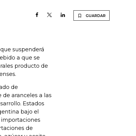
GUARDAR
o que suspenderá
ebido a que se
trales producto de
enses.
zado de
e de aranceles a las
arrollo. Estados
entina bajo el
s importaciones
rtaciones de