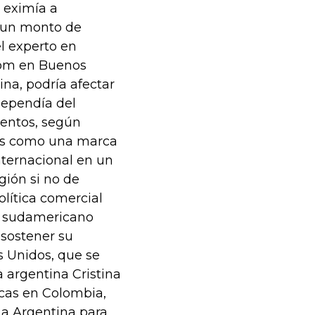
P eximía a
r un monto de
l experto en
.com en Buenos
ina, podría afectar
dependía del
entos, según
P es como una marca
nternacional en un
gión si no de
lítica comercial
ís sudamericano
 sostener su
s Unidos, que se
argentina Cristina
cas en Colombia,
 a Argentina para