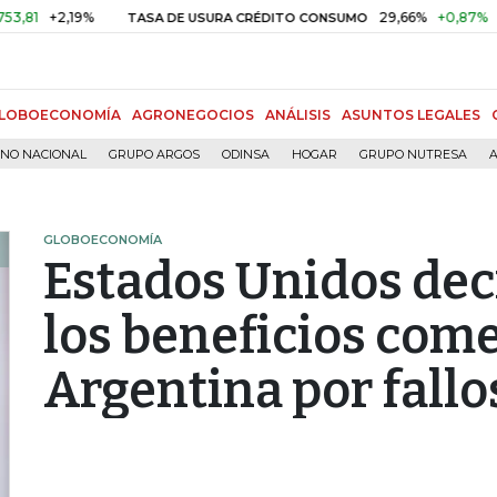
2,19%
29,66%
+0,87%
+3,02%
TASA DE USURA CRÉDITO CONSUMO
LOBOECONOMÍA
AGRONEGOCIOS
ANÁLISIS
ASUNTOS LEGALES
RNO NACIONAL
GRUPO ARGOS
ODINSA
HOGAR
GRUPO NUTRESA
A
GLOBOECONOMÍA
Estados Unidos dec
los beneficios come
Argentina por fallo