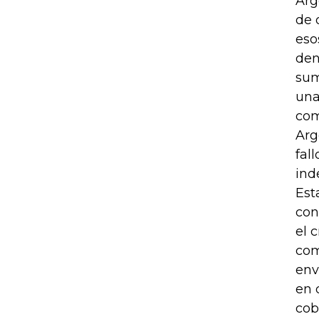
Arg
de 
eso
den
sum
una
com
Arg
fal
ind
Est
con
el 
com
env
en 
cob