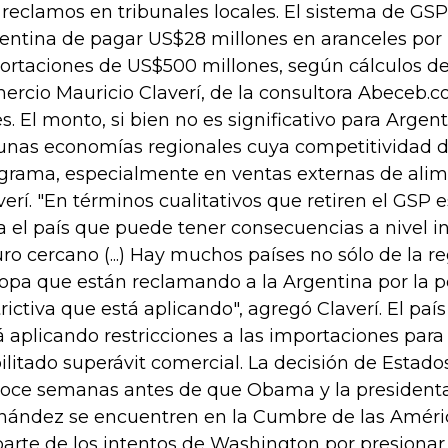
 reclamos en tribunales locales. El sistema de GS
entina de pagar US$28 millones en aranceles po
ortaciones de US$500 millones, según cálculos de
ercio Mauricio Claverí, de la consultora Abeceb
es. El monto, si bien no es significativo para Argent
unas economías regionales cuya competitividad 
grama, especialmente en ventas externas de alim
verí. "En términos cualitativos que retiren el GS
a el país que puede tener consecuencias a nivel i
uro cercano (...) Hay muchos países no sólo de la re
opa que están reclamando a la Argentina por la po
trictiva que está aplicando", agregó Claverí. El pa
á aplicando restricciones a las importaciones para
ilitado superávit comercial. La decisión de Estado
oce semanas antes de que Obama y la presidenta 
nández se encuentren en la Cumbre de las Améri
parte de los intentos de Washington por presionar