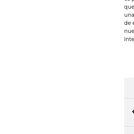
que
una
de 
nue
Int