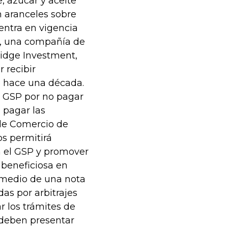
, azúcar y aceite
n aranceles sobre
entra en vigencia
rp, una compañía de
Ridge Investment,
 recibir
 hace una década.
a GSP por no pagar
a pagar las
 de Comercio de
os permitirá
en el GSP y promover
 beneficiosa en
r medio de una nota
das por arbitrajes
r los trámites de
 deben presentar