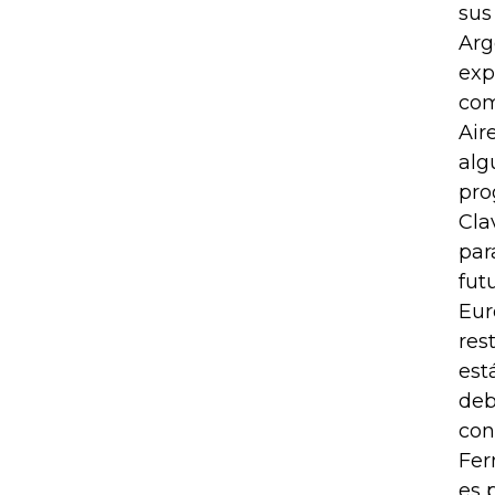
sus
Arg
exp
com
Air
alg
pro
Cla
par
fut
Eur
res
est
deb
con
Fer
es 