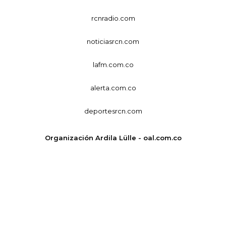
rcnradio.com
noticiasrcn.com
lafm.com.co
alerta.com.co
deportesrcn.com
Organización Ardila Lülle - oal.com.co