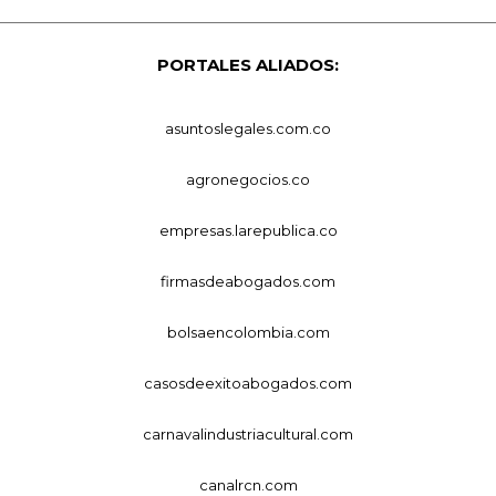
PORTALES ALIADOS:
asuntoslegales.com.co
agronegocios.co
empresas.larepublica.co
firmasdeabogados.com
bolsaencolombia.com
casosdeexitoabogados.com
carnavalindustriacultural.com
canalrcn.com