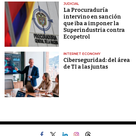
JUDICIAL
La Procuraduría
intervino en sanción
que iba a imponer la
Superindustria contra
Ecopetrol
INTERNET ECONOMY
Ciberseguridad: del área
de TI a las juntas