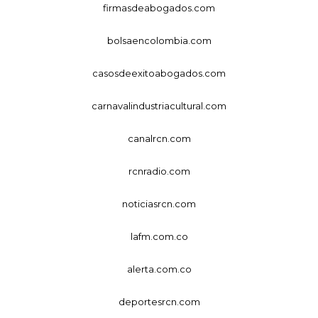
firmasdeabogados.com
bolsaencolombia.com
casosdeexitoabogados.com
carnavalindustriacultural.com
canalrcn.com
rcnradio.com
noticiasrcn.com
lafm.com.co
alerta.com.co
deportesrcn.com