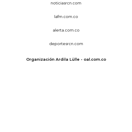
noticiasrcn.com
lafm.com.co
alerta.com.co
deportesrcn.com
Organización Ardila Lülle - oal.com.co