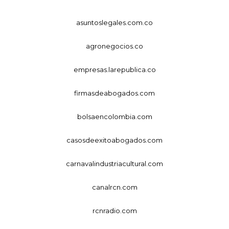
asuntoslegales.com.co
agronegocios.co
empresas.larepublica.co
firmasdeabogados.com
bolsaencolombia.com
casosdeexitoabogados.com
carnavalindustriacultural.com
canalrcn.com
rcnradio.com