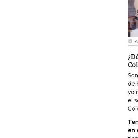
A
¿Dó
Co
Som
de 
yo 
el 
Col
Ten
en 