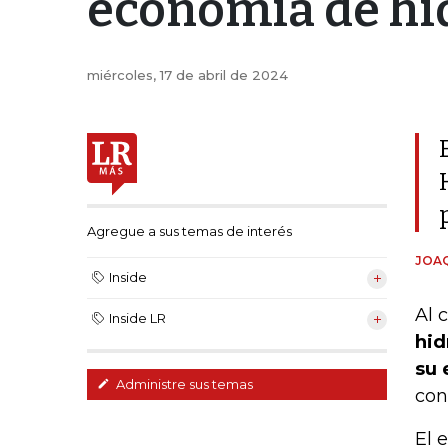
economía de hid
miércoles, 17 de abril de 2024
Agregue a sus temas de interés
JOAQ
Inside
Al 
Inside LR
hid
su 
Administre sus temas
con 
El 