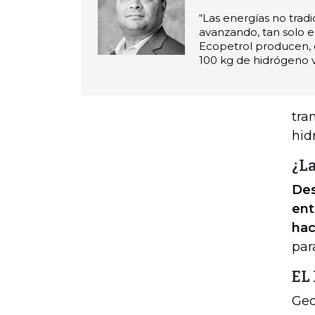
“Las energías no tradi
avanzando, tan solo
Ecopetrol producen, e
100 kg de hidrógeno v
tra
hid
¿La
Des
ent
hac
par
EL
Geo