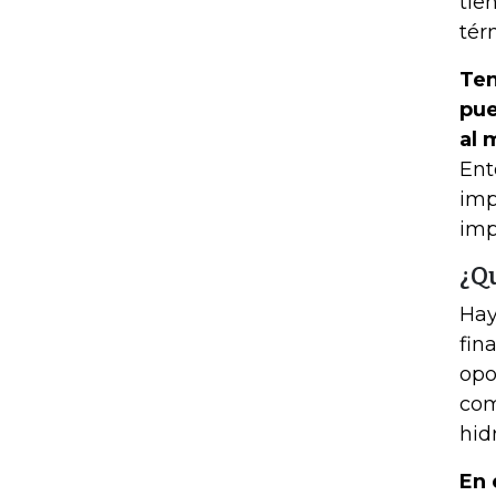
tie
tér
Ten
pue
al 
Ent
imp
imp
¿Q
Hay
fin
opo
com
hid
En 