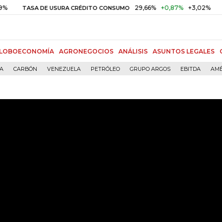
29,66%
+0,87%
+3,02%
10
ASA DE USURA CRÉDITO CONSUMO
DTF
LOBOECONOMÍA
AGRONEGOCIOS
ANÁLISIS
ASUNTOS LEGALES
ÍA
CARBÓN
VENEZUELA
PETRÓLEO
GRUPO ARGOS
EBITDA
AMÉ