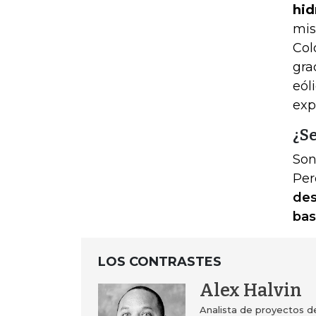
hid
mis
Col
gra
eól
exp
¿S
Son
Per
des
bas
LOS CONTRASTES
Alex Halvin
Analista de proyectos d