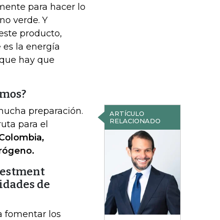
mente para hacer lo
no verde. Y
este producto,
 es la energía
 que hay que
emos?
 mucha preparación.
ARTÍCULO
RELACIONADO
ruta para el
 Colombia,
drógeno.
vestment
idades de
a fomentar los