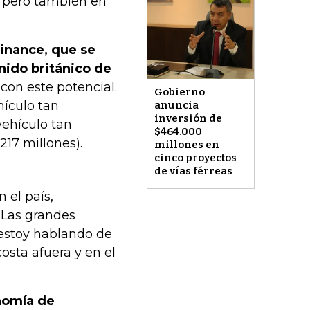
, pero también en
inance, que se
nido británico de
con este potencial.
Gobierno
hículo tan
anuncia
inversión de
vehículo tan
$464.000
217 millones).
millones en
cinco proyectos
de vías férreas
 el país,
 Las grandes
estoy hablando de
osta afuera y en el
nomía de