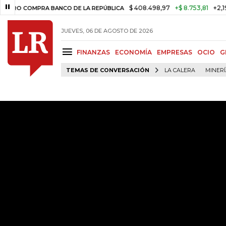
$ 408.498,97
+$ 8.753,81
+2,19%
MPRA BANCO DE LA REPÚBLICA
T
JUEVES, 06 DE AGOSTO DE 2026
FINANZAS
ECONOMÍA
EMPRESAS
OCIO
G
TEMAS DE CONVERSACIÓN
LA CALERA
MINER