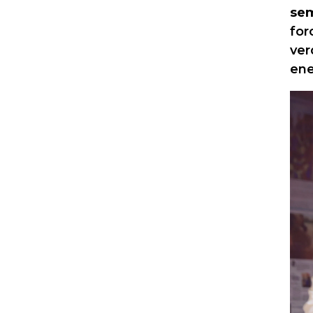
sem
for
ver
ene