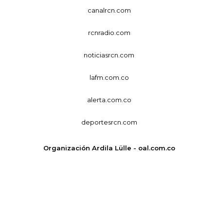
canalrcn.com
rcnradio.com
noticiasrcn.com
lafm.com.co
alerta.com.co
deportesrcn.com
Organización Ardila Lülle - oal.com.co