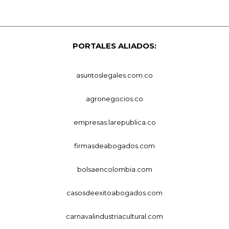
PORTALES ALIADOS:
asuntoslegales.com.co
agronegocios.co
empresas.larepublica.co
firmasdeabogados.com
bolsaencolombia.com
casosdeexitoabogados.com
carnavalindustriacultural.com