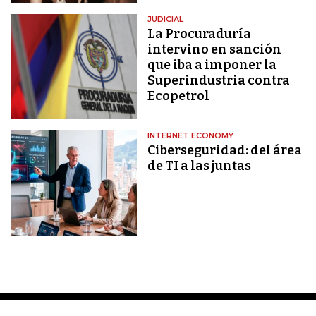
JUDICIAL
La Procuraduría
intervino en sanción
que iba a imponer la
Superindustria contra
Ecopetrol
INTERNET ECONOMY
Ciberseguridad: del área
de TI a las juntas