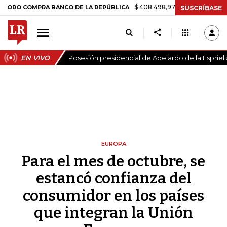
$ 408.498,97
+$ 8.753,81
+2,19%
MPRA BANCO DE LA REPÚBLICA
SUSCRÍBASE
EN VIVO
Posesión presidencial de Abelardo de la Espriell
EUROPA
Para el mes de octubre, se
estancó confianza del
consumidor en los países
que integran la Unión