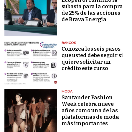
Ecopetrol culminó la
subasta para la compra
de 25% de las acciones
de Brava Energía
BANCOS
Conozca los seis pasos
que usted debe seguir si
quiere solicitar un
crédito este curso
MODA
Santander Fashion
Week celebra nueve
años como una de las
plataformas de moda
más importantes