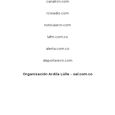
canalrcn.com
rcnradio.com
noticiasrcn.com
lafm.com.co
alerta.com.co
deportesrcn.com
Organización Ardila Lülle - oal.com.co