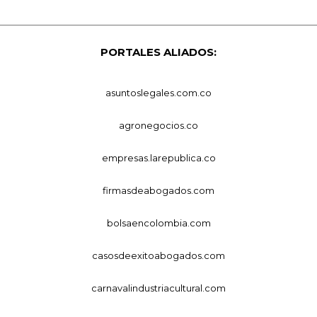
PORTALES ALIADOS:
asuntoslegales.com.co
agronegocios.co
empresas.larepublica.co
firmasdeabogados.com
bolsaencolombia.com
casosdeexitoabogados.com
carnavalindustriacultural.com