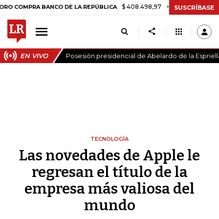
$ 408.498,97
+$ 8.753,81
+2,19%
RA BANCO DE LA REPÚBLICA
TA
SUSCRÍBASE
EN VIVO
Posesión presidencial de Abelardo de la Espriell
TECNOLOGÍA
Las novedades de Apple le
regresan el título de la
empresa más valiosa del
mundo