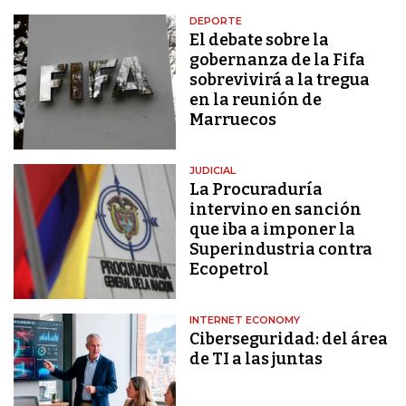
DEPORTE
El debate sobre la
gobernanza de la Fifa
sobrevivirá a la tregua
en la reunión de
Marruecos
JUDICIAL
La Procuraduría
intervino en sanción
que iba a imponer la
Superindustria contra
Ecopetrol
INTERNET ECONOMY
Ciberseguridad: del área
de TI a las juntas