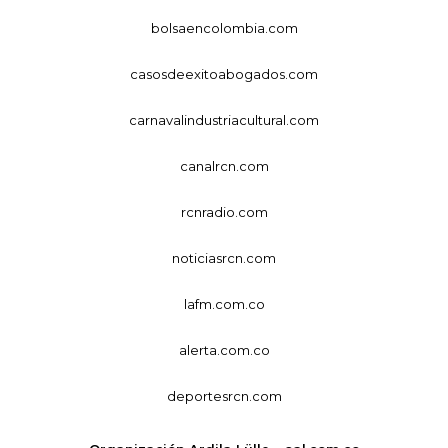
bolsaencolombia.com
casosdeexitoabogados.com
carnavalindustriacultural.com
canalrcn.com
rcnradio.com
noticiasrcn.com
lafm.com.co
alerta.com.co
deportesrcn.com